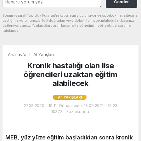
Gönder
Yorum yazarak Topluluk Kuralları’nı kabul etmiş bulunuyor ve sporbox.net sitesine
yaptığınız yorumunuzla ilgili doğrudan veya dolaylı tüm sorumluluğu tek başınıza
üstleniyorsunuz. Yazılan tüm yorumlardan site yönetimi hiçbir şekilde sorumlu
tutulamaz.
Anasayfa
At Yarışları
Kronik hastalığı olan lise
öğrencileri uzaktan eğitim
alabilecek
AT YARIŞLARI
27.08.2020 - 15:11, Güncelleme: 18.05.2021 - 16:23
10373+ kez okundu.
MEB, yüz yüze eğitim başladıktan sonra kronik