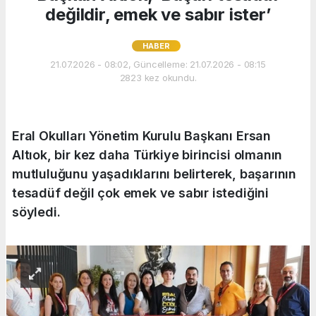
değildir, emek ve sabır ister’
HABER
21.07.2026 - 08:02, Güncelleme: 21.07.2026 - 08:15
2823 kez okundu.
Eral Okulları Yönetim Kurulu Başkanı Ersan
Altıok, bir kez daha Türkiye birincisi olmanın
mutluluğunu yaşadıklarını belirterek, başarının
tesadüf değil çok emek ve sabır istediğini
söyledi.