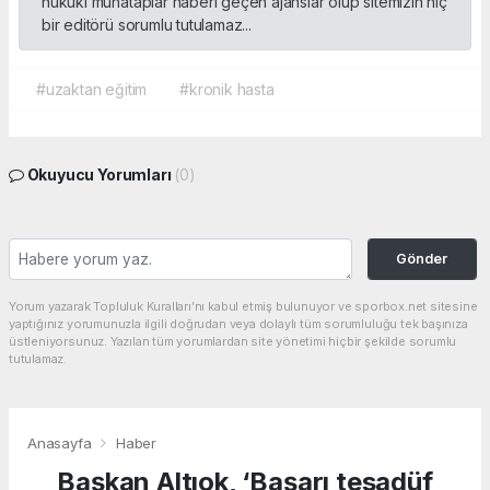
hukuki muhataplar haberi geçen ajanslar olup sitemizin hiç
bir editörü sorumlu tutulamaz...
#uzaktan eğitim
#kronik hasta
Okuyucu Yorumları
(0)
Gönder
Yorum yazarak Topluluk Kuralları’nı kabul etmiş bulunuyor ve sporbox.net sitesine
yaptığınız yorumunuzla ilgili doğrudan veya dolaylı tüm sorumluluğu tek başınıza
üstleniyorsunuz. Yazılan tüm yorumlardan site yönetimi hiçbir şekilde sorumlu
tutulamaz.
Anasayfa
Haber
Başkan Altıok, ‘Başarı tesadüf