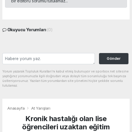
bir editörü sorumlu tutulamaz...
Okuyucu Yorumları
(0)
Gönder
Yorum yazarak Topluluk Kuralları’nı kabul etmiş bulunuyor ve sporbox.net sitesine
yaptığınız yorumunuzla ilgili doğrudan veya dolaylı tüm sorumluluğu tek başınıza
üstleniyorsunuz. Yazılan tüm yorumlardan site yönetimi hiçbir şekilde sorumlu
tutulamaz.
Anasayfa
At Yarışları
Kronik hastalığı olan lise
öğrencileri uzaktan eğitim