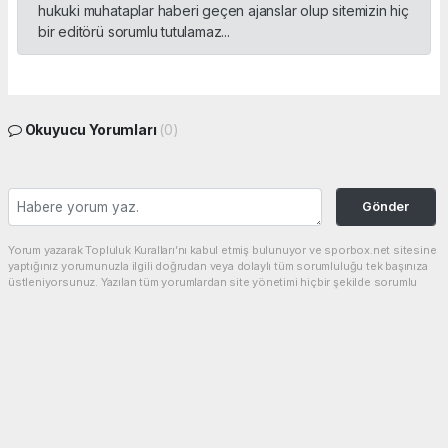
hukuki muhataplar haberi geçen ajanslar olup sitemizin hiç
bir editörü sorumlu tutulamaz...
Okuyucu Yorumları
(0)
Gönder
Yorum yazarak Topluluk Kuralları’nı kabul etmiş bulunuyor ve sporbox.net sitesine
yaptığınız yorumunuzla ilgili doğrudan veya dolaylı tüm sorumluluğu tek başınıza
üstleniyorsunuz. Yazılan tüm yorumlardan site yönetimi hiçbir şekilde sorumlu
tutulamaz.
haber paketi
haber scripti
haber yazılımı
Tüm hakları saklı tutulmaktadır.Copyright 2026©