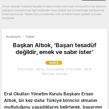
Yorum yazarak Topluluk Kuralları’nı kabul etmiş bulunuyor ve sporbox.net sitesine
yaptığınız yorumunuzla ilgili doğrudan veya dolaylı tüm sorumluluğu tek başınıza
üstleniyorsunuz. Yazılan tüm yorumlardan site yönetimi hiçbir şekilde sorumlu
tutulamaz.
Anasayfa
Haber
Başkan Altıok, ‘Başarı tesadüf
değildir, emek ve sabır ister’
HABER
21.07.2026 - 08:02, Güncelleme: 21.07.2026 - 08:15
2833 kez okundu.
Eral Okulları Yönetim Kurulu Başkanı Ersan
Altıok, bir kez daha Türkiye birincisi olmanın
mutluluğunu yaşadıklarını belirterek, başarının