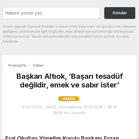
Gönder
Yorum yazarak Topluluk Kuralları’nı kabul etmiş bulunuyor ve sporbox.net sitesine
yaptığınız yorumunuzla ilgili doğrudan veya dolaylı tüm sorumluluğu tek başınıza
üstleniyorsunuz. Yazılan tüm yorumlardan site yönetimi hiçbir şekilde sorumlu
tutulamaz.
Anasayfa
Haber
Başkan Altıok, ‘Başarı tesadüf
değildir, emek ve sabır ister’
HABER
21.07.2026 - 08:02, Güncelleme: 21.07.2026 - 08:15
2939 kez okundu.
Eral Okulları Yönetim Kurulu Başkanı Ersan