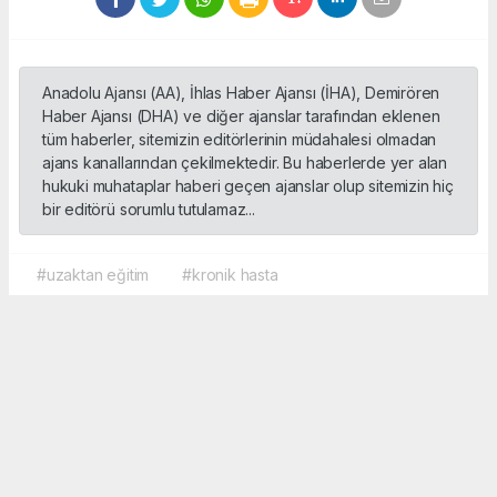
Anadolu Ajansı (AA), İhlas Haber Ajansı (İHA), Demirören
Haber Ajansı (DHA) ve diğer ajanslar tarafından eklenen
tüm haberler, sitemizin editörlerinin müdahalesi olmadan
ajans kanallarından çekilmektedir. Bu haberlerde yer alan
hukuki muhataplar haberi geçen ajanslar olup sitemizin hiç
bir editörü sorumlu tutulamaz...
#uzaktan eğitim
#kronik hasta
Okuyucu Yorumları
(0)
Gönder
Yorum yazarak Topluluk Kuralları’nı kabul etmiş bulunuyor ve sporbox.net sitesine