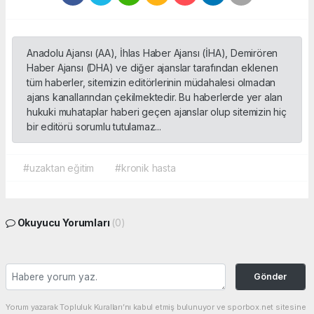
Anadolu Ajansı (AA), İhlas Haber Ajansı (İHA), Demirören
Haber Ajansı (DHA) ve diğer ajanslar tarafından eklenen
tüm haberler, sitemizin editörlerinin müdahalesi olmadan
ajans kanallarından çekilmektedir. Bu haberlerde yer alan
hukuki muhataplar haberi geçen ajanslar olup sitemizin hiç
bir editörü sorumlu tutulamaz...
#uzaktan eğitim
#kronik hasta
Okuyucu Yorumları
(0)
Gönder
Yorum yazarak Topluluk Kuralları’nı kabul etmiş bulunuyor ve sporbox.net sitesine