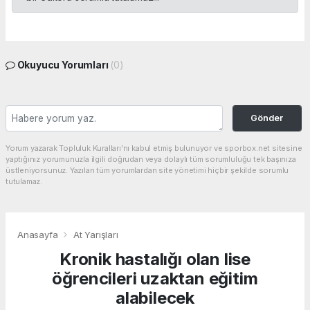
Okuyucu Yorumları
(0)
Gönder
Yorum yazarak Topluluk Kuralları’nı kabul etmiş bulunuyor ve sporbox.net sitesine
yaptığınız yorumunuzla ilgili doğrudan veya dolaylı tüm sorumluluğu tek başınıza
üstleniyorsunuz. Yazılan tüm yorumlardan site yönetimi hiçbir şekilde sorumlu
tutulamaz.
Anasayfa
At Yarışları
Kronik hastalığı olan lise
öğrencileri uzaktan eğitim
alabilecek