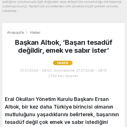
yaptığınız yorumunuzla ilgili doğrudan veya dolaylı tüm sorumluluğu tek başınıza
üstleniyorsunuz. Yazılan tüm yorumlardan site yönetimi hiçbir şekilde sorumlu
tutulamaz.
Anasayfa
Haber
Başkan Altıok, ‘Başarı tesadüf
değildir, emek ve sabır ister’
HABER
21.07.2026 - 08:02, Güncelleme: 21.07.2026 - 08:15
2743 kez okundu.
Eral Okulları Yönetim Kurulu Başkanı Ersan
Altıok, bir kez daha Türkiye birincisi olmanın
mutluluğunu yaşadıklarını belirterek, başarının
tesadüf değil çok emek ve sabır istediğini