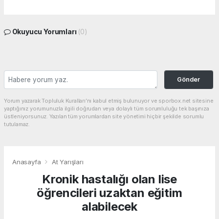
Okuyucu Yorumları
(0)
Gönder
Yorum yazarak Topluluk Kuralları’nı kabul etmiş bulunuyor ve sporbox.net sitesine
yaptığınız yorumunuzla ilgili doğrudan veya dolaylı tüm sorumluluğu tek başınıza
üstleniyorsunuz. Yazılan tüm yorumlardan site yönetimi hiçbir şekilde sorumlu
tutulamaz.
Anasayfa
At Yarışları
Kronik hastalığı olan lise
öğrencileri uzaktan eğitim
alabilecek