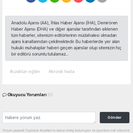
Anadolu Ajansı (AA), İhlas Haber Ajansı (İHA), Demirören
Haber Ajansı (DHA) ve diğer ajanslar tarafından eklenen
tüm haberler, sitemizin editörlerinin müdahalesi olmadan
ajans kanallarından çekilmektedir. Bu haberlerde yer alan
hukuki muhataplar haberi geçen ajanslar olup sitemizin hiç
bir editörü sorumlu tutulamaz...
#uzaktan eğitim
#kronik hasta
Okuyucu Yorumları
(0)
Gönder
Yorum yazarak Topluluk Kuralları’nı kabul etmiş bulunuyor ve sporbox.net sitesine