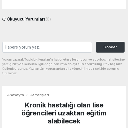
Okuyucu Yorumları
(0)
Gönder
Yorum yazarak Topluluk Kuralları’nı kabul etmiş bulunuyor ve sporbox.net sitesine
yaptığınız yorumunuzla ilgili doğrudan veya dolaylı tüm sorumluluğu tek başınıza
üstleniyorsunuz. Yazılan tüm yorumlardan site yönetimi hiçbir şekilde sorumlu
tutulamaz.
Anasayfa
At Yarışları
Kronik hastalığı olan lise
öğrencileri uzaktan eğitim
alabilecek