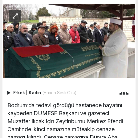
Erkek
|
Kadın
(Haberi Sesli Oku)
Bodrum’da tedavi gördüğü hastanede hayatını
kaybeden DUMESF Başkanı ve gazeteci
Muzaffer Ilıcak için Zeytinburnu Merkez Efendi
Cami’nde ikinci namazına müteakip cenaze
namazı kılındı. Cenaze namazına Dünya Aba