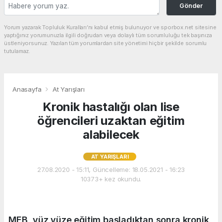
Gönder
Yorum yazarak Topluluk Kuralları’nı kabul etmiş bulunuyor ve sporbox.net sitesine
yaptığınız yorumunuzla ilgili doğrudan veya dolaylı tüm sorumluluğu tek başınıza
üstleniyorsunuz. Yazılan tüm yorumlardan site yönetimi hiçbir şekilde sorumlu
tutulamaz.
Anasayfa
At Yarışları
Kronik hastalığı olan lise
öğrencileri uzaktan eğitim
alabilecek
AT YARIŞLARI
27.08.2020 - 15:11, Güncelleme: 18.05.2021 - 16:23
10373+ kez okundu.
MEB, yüz yüze eğitim başladıktan sonra kronik