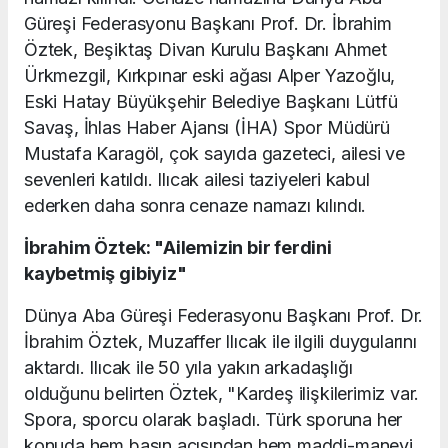
Güreşi Federasyonu Başkanı Prof. Dr. İbrahim
Öztek, Beşiktaş Divan Kurulu Başkanı Ahmet
Ürkmezgil, Kırkpınar eski ağası Alper Yazoğlu,
Eski Hatay Büyükşehir Belediye Başkanı Lütfü
Savaş, İhlas Haber Ajansı (İHA) Spor Müdürü
Mustafa Karagöl, çok sayıda gazeteci, ailesi ve
sevenleri katıldı. Ilıcak ailesi taziyeleri kabul
ederken daha sonra cenaze namazı kılındı.
İbrahim Öztek: "Ailemizin bir ferdini
kaybetmiş gibiyiz"
Dünya Aba Güreşi Federasyonu Başkanı Prof. Dr.
İbrahim Öztek, Muzaffer Ilıcak ile ilgili duygularını
aktardı. Ilıcak ile 50 yıla yakın arkadaşlığı
olduğunu belirten Öztek, "Kardeş ilişkilerimiz var.
Spora, sporcu olarak başladı. Türk sporuna her
konuda hem basın açısından hem maddi-manevi