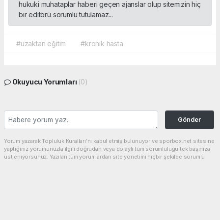
hukuki muhataplar haberi geçen ajanslar olup sitemizin hiç
bir editörü sorumlu tutulamaz...
#uzaktan eğitim
#kronik hasta
Okuyucu Yorumları
(0)
Gönder
Yorum yazarak Topluluk Kuralları’nı kabul etmiş bulunuyor ve sporbox.net sitesine
yaptığınız yorumunuzla ilgili doğrudan veya dolaylı tüm sorumluluğu tek başınıza
üstleniyorsunuz. Yazılan tüm yorumlardan site yönetimi hiçbir şekilde sorumlu
tutulamaz.