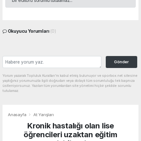
bir editörü sorumlu tutulamaz...
Okuyucu Yorumları
(0)
Gönder
Yorum yazarak Topluluk Kuralları’nı kabul etmiş bulunuyor ve sporbox.net sitesine
yaptığınız yorumunuzla ilgili doğrudan veya dolaylı tüm sorumluluğu tek başınıza
üstleniyorsunuz. Yazılan tüm yorumlardan site yönetimi hiçbir şekilde sorumlu
tutulamaz.
Anasayfa
At Yarışları
Kronik hastalığı olan lise
öğrencileri uzaktan eğitim