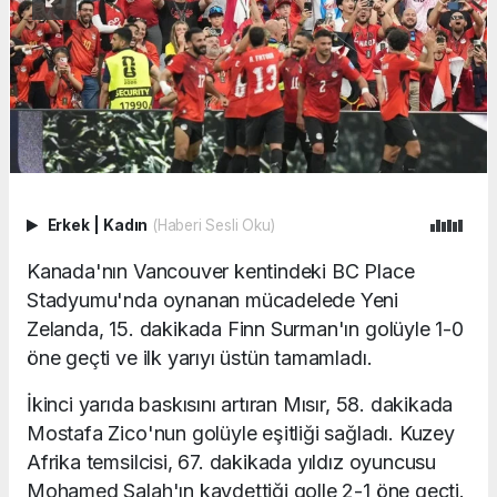
Erkek
|
Kadın
(Haberi Sesli Oku)
Kanada'nın Vancouver kentindeki BC Place
Stadyumu'nda oynanan mücadelede Yeni
Zelanda, 15. dakikada Finn Surman'ın golüyle 1-0
öne geçti ve ilk yarıyı üstün tamamladı.
İkinci yarıda baskısını artıran Mısır, 58. dakikada
Mostafa Zico'nun golüyle eşitliği sağladı. Kuzey
Afrika temsilcisi, 67. dakikada yıldız oyuncusu
Mohamed Salah'ın kaydettiği golle 2-1 öne geçti.