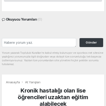
Okuyucu Yorumları
(0)
Gönder
Yorum yazarak Topluluk Kuralları’nı kabul etmiş bulunuyor ve sporbox.net sitesine
yaptığınız yorumunuzla ilgili doğrudan veya dolaylı tüm sorumluluğu tek başınıza
üstleniyorsunuz. Yazılan tüm yorumlardan site yönetimi hiçbir şekilde sorumlu
tutulamaz.
Anasayfa
At Yarışları
Kronik hastalığı olan lise
öğrencileri uzaktan eğitim
alabilecek