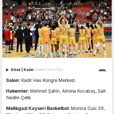
Erkek
|
Kadın
(Haberi Sesli Oku)
Salon:
Kadir Has Kongre Merkezi
Hakemler:
Mehmet Şahin
, Almina
Kocabaş
, Sait
Nedim Çelik
Melikgazi
Kayseri
Basketbol:
Monica Cuic 29,