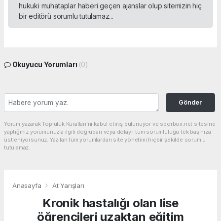
hukuki muhataplar haberi geçen ajanslar olup sitemizin hiç
bir editörü sorumlu tutulamaz...
Okuyucu Yorumları
(0)
Gönder
Yorum yazarak Topluluk Kuralları’nı kabul etmiş bulunuyor ve sporbox.net sitesine
yaptığınız yorumunuzla ilgili doğrudan veya dolaylı tüm sorumluluğu tek başınıza
üstleniyorsunuz. Yazılan tüm yorumlardan site yönetimi hiçbir şekilde sorumlu
tutulamaz.
Anasayfa
At Yarışları
Kronik hastalığı olan lise
öğrencileri uzaktan eğitim