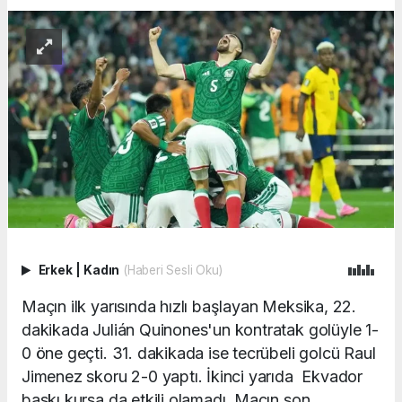
Erkek
|
Kadın
(Haberi Sesli Oku)
Maçın ilk yarısında hızlı başlayan Meksika, 22.
dakikada Julián Quinones'un kontratak golüyle 1-
0 öne geçti. 31. dakikada ise tecrübeli golcü Raul
Jimenez skoru 2-0 yaptı. İkinci yarıda Ekvador
baskı kursa da etkili olamadı. Maçın son