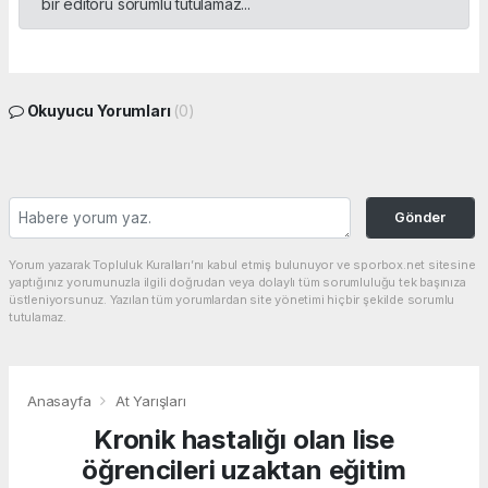
bir editörü sorumlu tutulamaz...
Okuyucu Yorumları
(0)
Gönder
Yorum yazarak Topluluk Kuralları’nı kabul etmiş bulunuyor ve sporbox.net sitesine
yaptığınız yorumunuzla ilgili doğrudan veya dolaylı tüm sorumluluğu tek başınıza
üstleniyorsunuz. Yazılan tüm yorumlardan site yönetimi hiçbir şekilde sorumlu
tutulamaz.
Anasayfa
At Yarışları
Kronik hastalığı olan lise
öğrencileri uzaktan eğitim