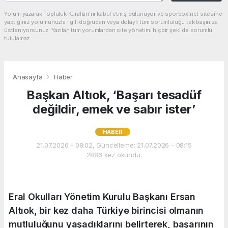
Yorum yazarak Topluluk Kuralları’nı kabul etmiş bulunuyor ve sporbox.net sitesine
yaptığınız yorumunuzla ilgili doğrudan veya dolaylı tüm sorumluluğu tek başınıza
üstleniyorsunuz. Yazılan tüm yorumlardan site yönetimi hiçbir şekilde sorumlu
tutulamaz.
Anasayfa
Haber
Başkan Altıok, ‘Başarı tesadüf
değildir, emek ve sabır ister’
HABER
21.07.2026 - 08:02, Güncelleme: 21.07.2026 - 08:15
2886 kez okundu.
Eral Okulları Yönetim Kurulu Başkanı Ersan
Altıok, bir kez daha Türkiye birincisi olmanın
mutluluğunu yaşadıklarını belirterek, başarının