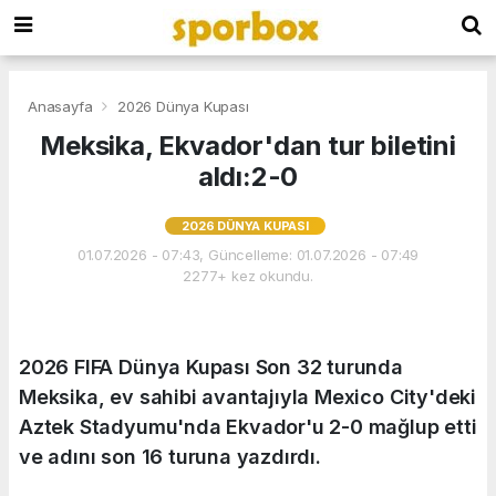
Anasayfa
2026 Dünya Kupası
Meksika, Ekvador'dan tur biletini
aldı:2-0
2026 DÜNYA KUPASI
01.07.2026 - 07:43, Güncelleme: 01.07.2026 - 07:49
2277+ kez okundu.
2026 FIFA Dünya Kupası Son 32 turunda
Meksika, ev sahibi avantajıyla Mexico City'deki
Aztek Stadyumu'nda Ekvador'u 2-0 mağlup etti
ve adını son 16 turuna yazdırdı.