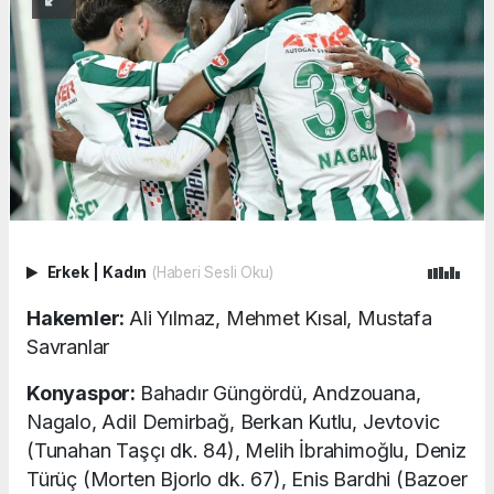
Erkek
|
Kadın
(Haberi Sesli Oku)
Hakemler:
Ali Yılmaz, Mehmet Kısal, Mustafa
Savranlar
Konyaspor:
Bahadır Güngördü, Andzouana,
Nagalo, Adil Demirbağ, Berkan Kutlu, Jevtovic
(Tunahan Taşçı dk. 84), Melih İbrahimoğlu, Deniz
Türüç (Morten Bjorlo dk. 67), Enis Bardhi (Bazoer