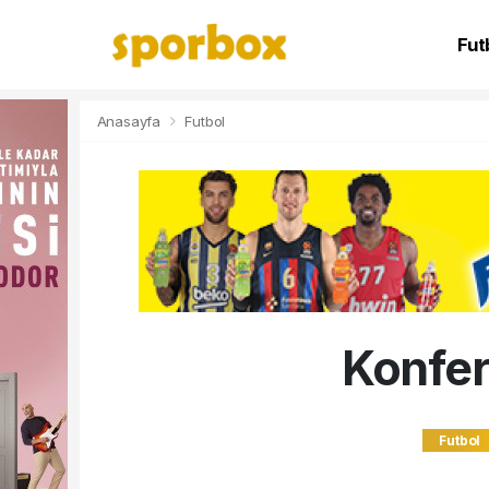
Fut
NB
Anasayfa
Futbol
Konfer
Futbol