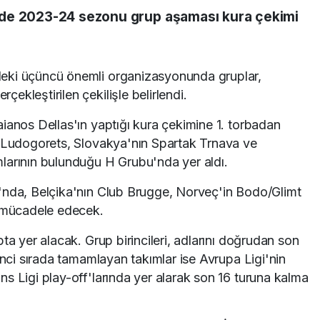
nde 2023-24 sezonu grup aşaması kura çekimi
eki üçüncü önemli organizasyonunda gruplar,
ekleştirilen çekilişle belirlendi.
ianos Dellas'ın yaptığı kura çekimine 1. torbadan
n Ludogorets, Slovakya'nın Spartak Trnava ve
larının bulunduğu H Grubu'nda yer aldı.
'nda, Belçika'nın Club Brugge, Norveç'in Bodo/Glimt
a mücadele edecek.
ta yer alacak. Grup birincileri, adlarını doğrudan son
inci sırada tamamlayan takımlar ise Avrupa Ligi'nin
s Ligi play-off'larında yer alarak son 16 turuna kalma