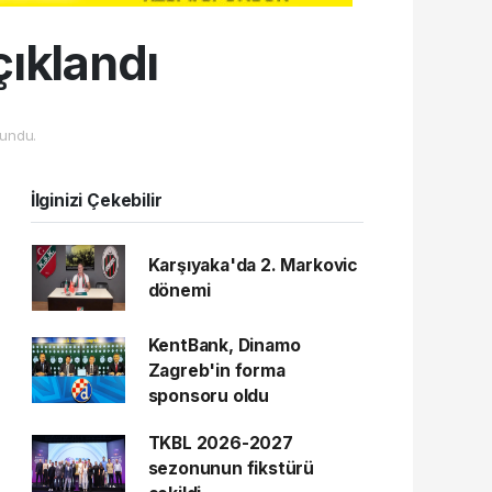
çıklandı
undu.
İlginizi Çekebilir
Karşıyaka'da 2. Markovic
dönemi
KentBank, Dinamo
Zagreb'in forma
sponsoru oldu
TKBL 2026-2027
sezonunun fikstürü