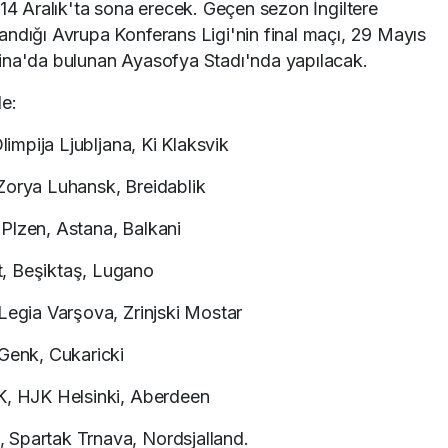
 14 Aralık'ta sona erecek. Geçen sezon İngiltere
andığı Avrupa Konferans Ligi'nin final maçı, 29 Mayıs
ina'da bulunan Ayasofya Stadı'nda yapılacak.
le:
limpija Ljubljana, Ki Klaksvik
Zorya Luhansk, Breidablik
Plzen, Astana, Balkani
, Beşiktaş, Lugano
Legia Varşova, Zrinjski Mostar
 Genk, Cukaricki
K, HJK Helsinki, Aberdeen
 Spartak Trnava, Nordsjalland.