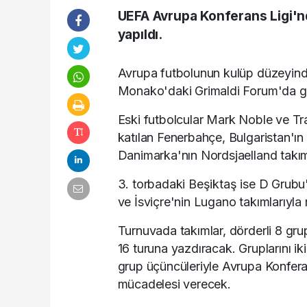
UEFA Avrupa Konferans Ligi'
yapıldı.
Avrupa futbolunun kulüp düzeyind
Monako'daki Grimaldi Forum'da gerç
Eski futbolcular Mark Noble ve Tra
katılan Fenerbahçe, Bulgaristan'ı
Danimarka'nın Nordsjaelland takım
3. torbadaki Beşiktaş ise D Grubu
ve İsviçre'nin Lugano takımlarıyl
Turnuvada takımlar, dörderli 8 grup
16 turuna yazdıracak. Gruplarını ik
grup üçüncüleriyle Avrupa Konferan
mücadelesi verecek.