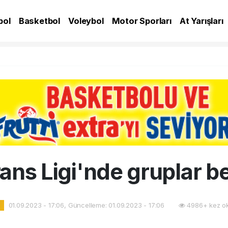
bol
Basketbol
Voleybol
Motor Sporları
At Yarışları
A
ans Ligi'nde gruplar bel
01.09.2023 - 17:06, Güncelleme: 01.09.2023 - 17:06
4986+ kez o