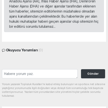
Anadolu Ajansı (AA), İhlas Haber Ajansı (İHA), Demirören
Haber Ajansı (DHA) ve diğer ajanslar tarafından eklenen
tüm haberler, sitemizin editörlerinin müdahalesi olmadan
ajans kanallarından çekilmektedir. Bu haberlerde yer alan
hukuki muhataplar haberi geçen ajanslar olup sitemizin hiç
bir editörü sorumlu tutulamaz...
Okuyucu Yorumları
(0)
Gönder
Yorum yazarak Topluluk Kuralları’nı kabul etmiş bulunuyor ve sporbox.net sitesine
yaptığınız yorumunuzla ilgili doğrudan veya dolaylı tüm sorumluluğu tek başınıza
üstleniyorsunuz. Yazılan tüm yorumlardan site yönetimi hiçbir şekilde sorumlu
tutulamaz.