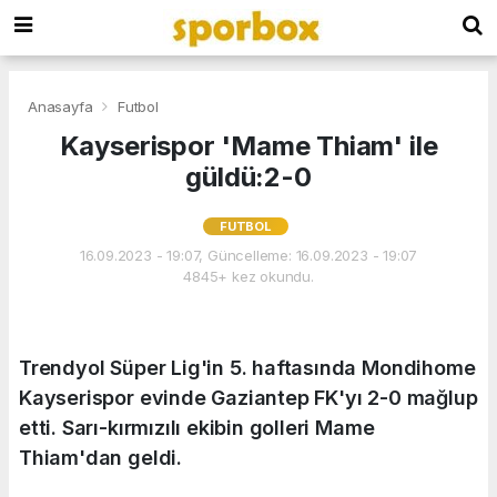
Anasayfa
Futbol
Kayserispor 'Mame Thiam' ile
güldü:2-0
FUTBOL
16.09.2023 - 19:07, Güncelleme: 16.09.2023 - 19:07
4845+ kez okundu.
Trendyol Süper Lig'in 5. haftasında Mondihome
Kayserispor evinde Gaziantep FK'yı 2-0 mağlup
etti. Sarı-kırmızılı ekibin golleri Mame
Thiam'dan geldi.