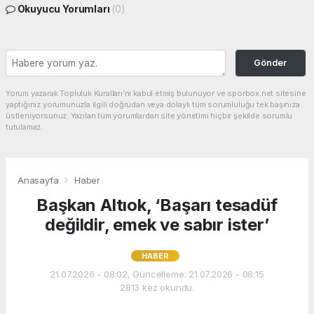
Okuyucu Yorumları
(0)
Gönder
Yorum yazarak Topluluk Kuralları’nı kabul etmiş bulunuyor ve sporbox.net sitesine
yaptığınız yorumunuzla ilgili doğrudan veya dolaylı tüm sorumluluğu tek başınıza
üstleniyorsunuz. Yazılan tüm yorumlardan site yönetimi hiçbir şekilde sorumlu
tutulamaz.
Anasayfa
Haber
Başkan Altıok, ‘Başarı tesadüf
değildir, emek ve sabır ister’
HABER
21.07.2026 - 08:02, Güncelleme: 21.07.2026 - 08:15
2813 kez okundu.