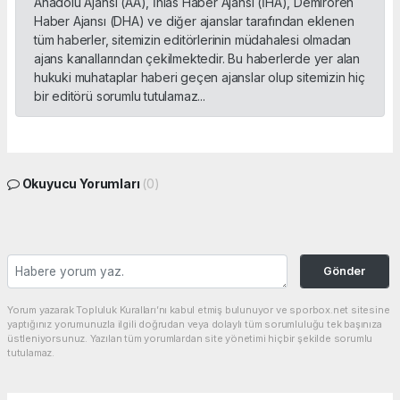
Anadolu Ajansı (AA), İhlas Haber Ajansı (İHA), Demirören
Haber Ajansı (DHA) ve diğer ajanslar tarafından eklenen
tüm haberler, sitemizin editörlerinin müdahalesi olmadan
ajans kanallarından çekilmektedir. Bu haberlerde yer alan
hukuki muhataplar haberi geçen ajanslar olup sitemizin hiç
bir editörü sorumlu tutulamaz...
Okuyucu Yorumları
(0)
Gönder
Yorum yazarak Topluluk Kuralları’nı kabul etmiş bulunuyor ve sporbox.net sitesine
yaptığınız yorumunuzla ilgili doğrudan veya dolaylı tüm sorumluluğu tek başınıza
üstleniyorsunuz. Yazılan tüm yorumlardan site yönetimi hiçbir şekilde sorumlu
tutulamaz.