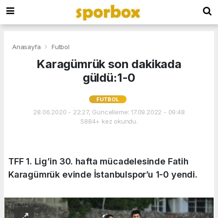
Anasayfa
Futbol
Karagümrük son dakikada
güldü:1-0
FUTBOL
28.06.2020 - 22:27, Güncelleme: 17.09.2022 - 09:48
5884+ kez okundu.
TFF 1. Lig’in 30. hafta mücadelesinde Fatih
Karagümrük evinde İstanbulspor’u 1-0 yendi.