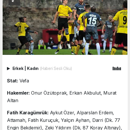
Erkek
|
Kadın
(Haberi Sesli Oku)
Stat:
Vefa
Hakemler:
Onur Özütoprak, Erkan Akbulut, Murat
Altan
Fatih Karagümrük:
Aykut Özer, Alparslan Erdem,
Attamah, Fatih Kuruçuk, Yalçın Ayhan, Darri (Dk. 77
Engin Bekdemir), Zeki Yıldırım (Dk. 87 Koray Altınay),