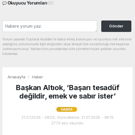
Okuyucu Yorumları
(0)
Gönder
Yorum yazarak Topluluk Kuralları’nı kabul etmiş bulunuyor ve sporbox.net sitesine
yaptığınız yorumunuzla ilgili doğrudan veya dolaylı tüm sorumluluğu tek başınıza
üstleniyorsunuz. Yazılan tüm yorumlardan site yönetimi hiçbir şekilde sorumlu
tutulamaz.
Anasayfa
Haber
Başkan Altıok, ‘Başarı tesadüf
değildir, emek ve sabır ister’
HABER
21.07.2026 - 08:02, Güncelleme: 21.07.2026 - 08:15
2770 kez okundu.