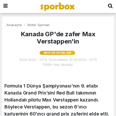
Anasayfa
Motor Sporları
Kanada GP'de zafer Max
Verstappen'in
MOTOR SPORLARI
10.06.2024 - 07:11, Güncelleme: 10.06.2024 - 07:11
11906+ kez okundu.
Formula 1 Dünya Şampiyonası'nın 9. etabı
Kanada Grand Prix’sini Red Bull takımının
Hollandalı pilotu Max Verstappen kazandı.
Böylece Verstappen, bu sezon 6'ıncı
kariyerinin 60'ıncı grand prix zaferini elde etti.