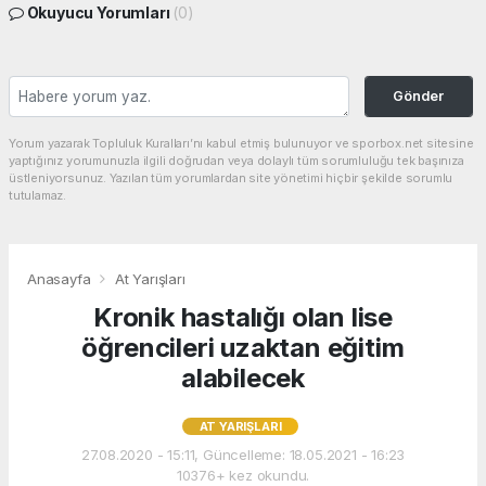
Okuyucu Yorumları
(0)
Gönder
Yorum yazarak Topluluk Kuralları’nı kabul etmiş bulunuyor ve sporbox.net sitesine
yaptığınız yorumunuzla ilgili doğrudan veya dolaylı tüm sorumluluğu tek başınıza
üstleniyorsunuz. Yazılan tüm yorumlardan site yönetimi hiçbir şekilde sorumlu
tutulamaz.
Anasayfa
At Yarışları
Kronik hastalığı olan lise
öğrencileri uzaktan eğitim
alabilecek
AT YARIŞLARI
27.08.2020 - 15:11, Güncelleme: 18.05.2021 - 16:23
10376+ kez okundu.