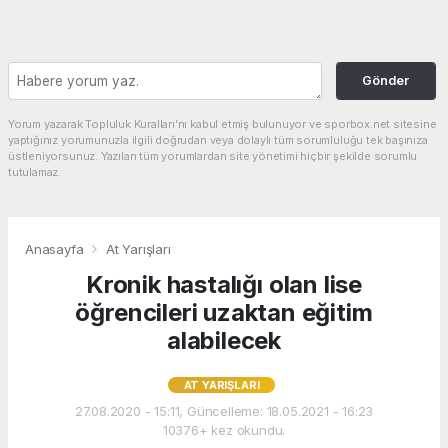
Gönder
Yorum yazarak Topluluk Kuralları’nı kabul etmiş bulunuyor ve sporbox.net sitesine
yaptığınız yorumunuzla ilgili doğrudan veya dolaylı tüm sorumluluğu tek başınıza
üstleniyorsunuz. Yazılan tüm yorumlardan site yönetimi hiçbir şekilde sorumlu
tutulamaz.
Anasayfa
At Yarışları
Kronik hastalığı olan lise
öğrencileri uzaktan eğitim
alabilecek
AT YARIŞLARI
27.08.2020 - 15:11, Güncelleme: 18.05.2021 - 16:23
10376+ kez okundu.