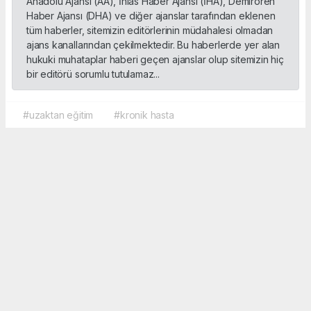
Anadolu Ajansı (AA), İhlas Haber Ajansı (İHA), Demirören
Haber Ajansı (DHA) ve diğer ajanslar tarafından eklenen
tüm haberler, sitemizin editörlerinin müdahalesi olmadan
ajans kanallarından çekilmektedir. Bu haberlerde yer alan
hukuki muhataplar haberi geçen ajanslar olup sitemizin hiç
bir editörü sorumlu tutulamaz...
#uzaktan eğitim
#kronik hasta
Okuyucu Yorumları
(0)
Gönder
Yorum yazarak Topluluk Kuralları’nı kabul etmiş bulunuyor ve sporbox.net sitesine
yaptığınız yorumunuzla ilgili doğrudan veya dolaylı tüm sorumluluğu tek başınıza
üstleniyorsunuz. Yazılan tüm yorumlardan site yönetimi hiçbir şekilde sorumlu
tutulamaz.