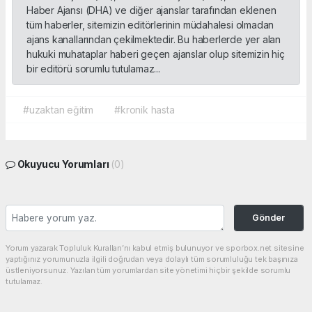
Haber Ajansı (DHA) ve diğer ajanslar tarafından eklenen
tüm haberler, sitemizin editörlerinin müdahalesi olmadan
ajans kanallarından çekilmektedir. Bu haberlerde yer alan
hukuki muhataplar haberi geçen ajanslar olup sitemizin hiç
bir editörü sorumlu tutulamaz...
#uzaktan eğitim
#kronik hasta
Okuyucu Yorumları
(0)
Gönder
Yorum yazarak Topluluk Kuralları’nı kabul etmiş bulunuyor ve sporbox.net sitesine
yaptığınız yorumunuzla ilgili doğrudan veya dolaylı tüm sorumluluğu tek başınıza
üstleniyorsunuz. Yazılan tüm yorumlardan site yönetimi hiçbir şekilde sorumlu
tutulamaz.