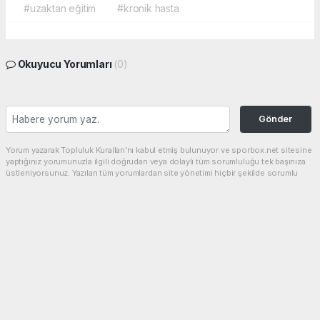
#uzaktan eğitim
#kronik hasta
Okuyucu Yorumları
(0)
Gönder
Yorum yazarak Topluluk Kuralları’nı kabul etmiş bulunuyor ve sporbox.net sitesine
yaptığınız yorumunuzla ilgili doğrudan veya dolaylı tüm sorumluluğu tek başınıza
üstleniyorsunuz. Yazılan tüm yorumlardan site yönetimi hiçbir şekilde sorumlu
tutulamaz.
haber paketi
haber scripti
haber yazılımı
Tüm hakları saklı tutulmaktadır.Copyright 2026©
Haber Yazılımı:
Web Aksiyon ®