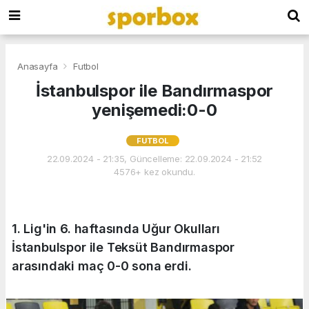
Anasayfa
Futbol
İstanbulspor ile Bandırmaspor
yenişemedi:0-0
FUTBOL
22.09.2024 - 21:35, Güncelleme: 22.09.2024 - 21:52
4576+ kez okundu.
1. Lig'in 6. haftasında Uğur Okulları
İstanbulspor ile Teksüt Bandırmaspor
arasındaki maç 0-0 sona erdi.