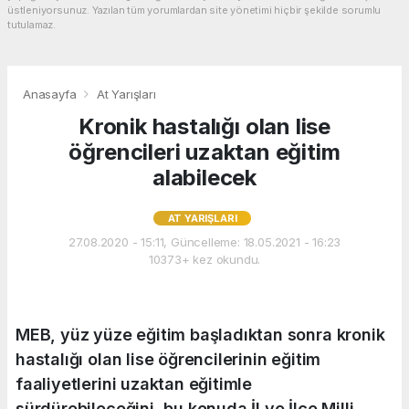
üstleniyorsunuz. Yazılan tüm yorumlardan site yönetimi hiçbir şekilde sorumlu
tutulamaz.
Anasayfa
At Yarışları
Kronik hastalığı olan lise
öğrencileri uzaktan eğitim
alabilecek
AT YARIŞLARI
27.08.2020 - 15:11, Güncelleme: 18.05.2021 - 16:23
10373+ kez okundu.
MEB, yüz yüze eğitim başladıktan sonra kronik
hastalığı olan lise öğrencilerinin eğitim
faaliyetlerini uzaktan eğitimle
sürdürebileceğini, bu konuda İl ve İlçe Milli