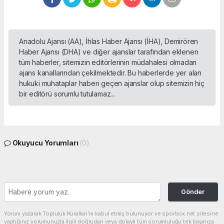
Anadolu Ajansı (AA), İhlas Haber Ajansı (İHA), Demirören
Haber Ajansı (DHA) ve diğer ajanslar tarafından eklenen
tüm haberler, sitemizin editörlerinin müdahalesi olmadan
ajans kanallarından çekilmektedir. Bu haberlerde yer alan
hukuki muhataplar haberi geçen ajanslar olup sitemizin hiç
bir editörü sorumlu tutulamaz...
Okuyucu Yorumları
(0)
Gönder
Yorum yazarak Topluluk Kuralları’nı kabul etmiş bulunuyor ve sporbox.net sitesine
yaptığınız yorumunuzla ilgili doğrudan veya dolaylı tüm sorumluluğu tek başınıza