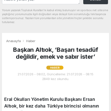
Yorum yazarak Topluluk Kuralları’nı kabul etmiş bulunuyor ve sporbox.net sitesine
yaptığınız yorumunuzla ilgili doğrudan veya dolaylı tüm sorumluluğu tek başınıza
üstleniyorsunuz. Yazılan tüm yorumlardan site yönetimi hiçbir şekilde sorumlu
tutulamaz.
Anasayfa
Haber
Başkan Altıok, ‘Başarı tesadüf
değildir, emek ve sabır ister’
HABER
21.07.2026 - 08:02, Güncelleme: 21.07.2026 - 08:15
2849 kez okundu.
Eral Okulları Yönetim Kurulu Başkanı Ersan
Altıok, bir kez daha Türkiye birincisi olmanın