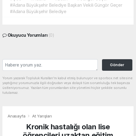
#Adana Büyükşehir Belediye Başkan Vekili Güngör Geçer
#Adana Büyükşehir Belediye
Okuyucu Yorumları
(0)
Gönder
Yorum yazarak Topluluk Kuralları’nı kabul etmiş bulunuyor ve sporbox.net sitesine
yaptığınız yorumunuzla ilgili doğrudan veya dolaylı tüm sorumluluğu tek başınıza
üstleniyorsunuz. Yazılan tüm yorumlardan site yönetimi hiçbir şekilde sorumlu
tutulamaz.
Anasayfa
At Yarışları
Kronik hastalığı olan lise
öğrencileri uzaktan eğitim