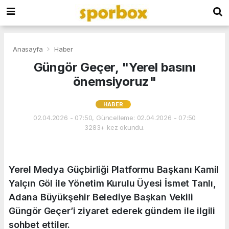
Anasayfa
Haber
Güngör Geçer, "Yerel basını
önemsiyoruz"
HABER
02.04.2026 - 07:50, Güncelleme: 02.04.2026 - 07:50
3283+ kez okundu.
Yerel Medya Güçbirliği Platformu Başkanı Kamil
Yalçın Göl ile Yönetim Kurulu Üyesi İsmet Tanlı,
Adana Büyükşehir Belediye Başkan Vekili
Güngör Geçer’i ziyaret ederek gündem ile ilgili
sohbet ettiler.