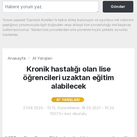
Gönder
Yorum yazarak Topluluk Kuralları’nı kabul etmiş bulunuyor ve sporbox.net sitesine
yaptığınız yorumunuzla ilgili doğrudan veya dolaylı tüm sorumluluğu tek başınıza
üstleniyorsunuz. Yazılan tüm yorumlardan site yönetimi hiçbir şekilde sorumlu
tutulamaz.
Anasayfa
At Yarışları
Kronik hastalığı olan lise
öğrencileri uzaktan eğitim
alabilecek
AT YARIŞLARI
27.08.2020 - 15:11, Güncelleme: 18.05.2021 - 16:23
10373+ kez okundu.