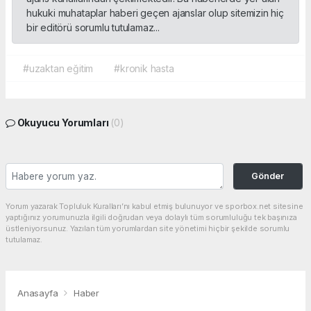
hukuki muhataplar haberi geçen ajanslar olup sitemizin hiç
bir editörü sorumlu tutulamaz...
#uzaktan eğitim
#kronik hasta
Okuyucu Yorumları
(0)
Gönder
Yorum yazarak Topluluk Kuralları’nı kabul etmiş bulunuyor ve sporbox.net sitesine
yaptığınız yorumunuzla ilgili doğrudan veya dolaylı tüm sorumluluğu tek başınıza
üstleniyorsunuz. Yazılan tüm yorumlardan site yönetimi hiçbir şekilde sorumlu
tutulamaz.
Anasayfa
Haber