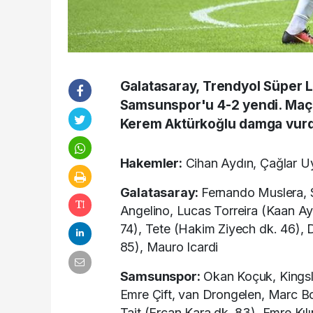
Galatasaray, Trendyol Süper Li
Samsunspor'u 4-2 yendi. Maça 
Kerem Aktürkoğlu damga vur
Hakemler:
Cihan Aydın, Çağlar Uy
Galatasaray:
Fernando Muslera, 
Angelino, Lucas Torreira (Kaan 
74), Tete (Hakim Ziyech dk. 46), 
85), Mauro Icardi
Samsunspor:
Okan Koçuk, Kings
Emre Çift, van Drongelen, Marc B
Tait (Ercan Kara dk. 83), Emre Kı