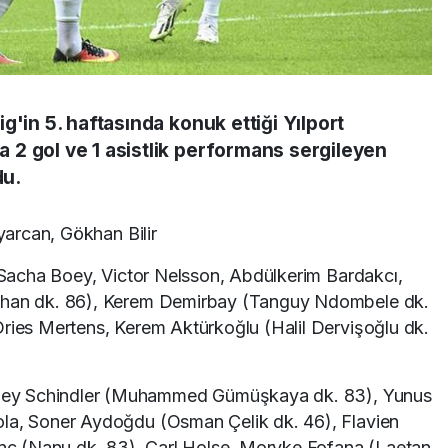
g'in 5. haftasında konuk ettiği Yılport
2 gol ve 1 asistlik performans sergileyen
du.
arcan, Gökhan Bilir
Sacha Boey, Victor Nelsson, Abdülkerim Bardakcı,
Ayhan dk. 86), Kerem Demirbay (Tanguy Ndombele dk.
Dries Mertens, Kerem Aktürkoğlu (Halil Dervişoğlu dk.
ley Schindler (Muhammed Gümüşkaya dk. 83), Yunus
ola, Soner Aydoğdu (Osman Çelik dk. 46), Flavien
lınç (Nanu dk. 83), Carl Holse, Moryke Fofana (Laetan