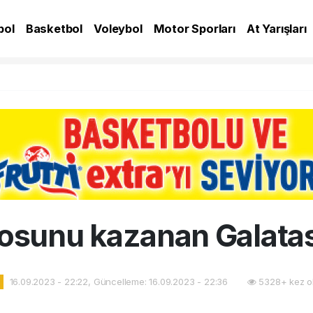
bol
Basketbol
Voleybol
Motor Sporları
At Yarışları
A
losunu kazanan Galata
16.09.2023 - 22:22, Güncelleme: 16.09.2023 - 22:36
5328+ kez o