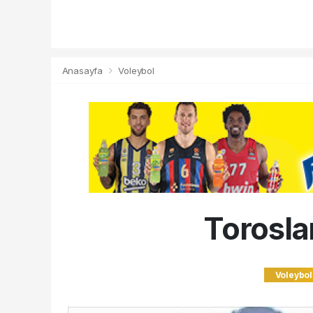
Anasayfa
Voleybol
Toroslar
Voleybol