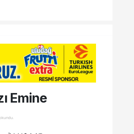
ızı Emine
okundu.