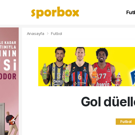
Fut
NB
Anasayfa
Futbol
Gol düel
Futbol