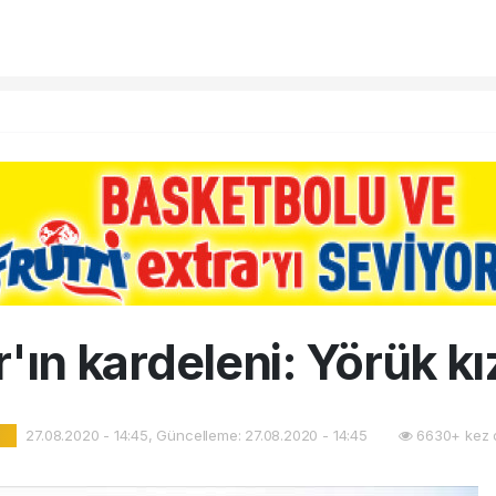
'ın kardeleni: Yörük k
27.08.2020 - 14:45, Güncelleme: 27.08.2020 - 14:45
6630+ kez 