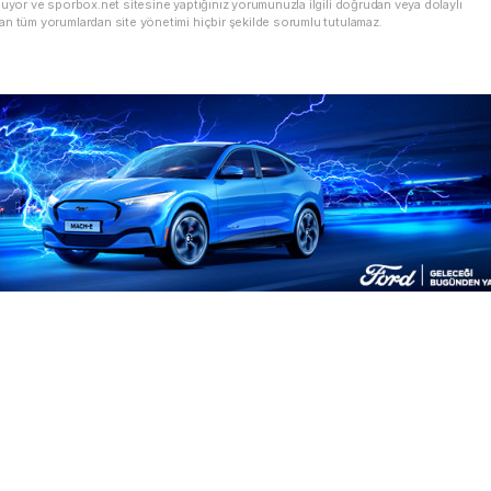
nuyor ve sporbox.net sitesine yaptığınız yorumunuzla ilgili doğrudan veya dolaylı
an tüm yorumlardan site yönetimi hiçbir şekilde sorumlu tutulamaz.