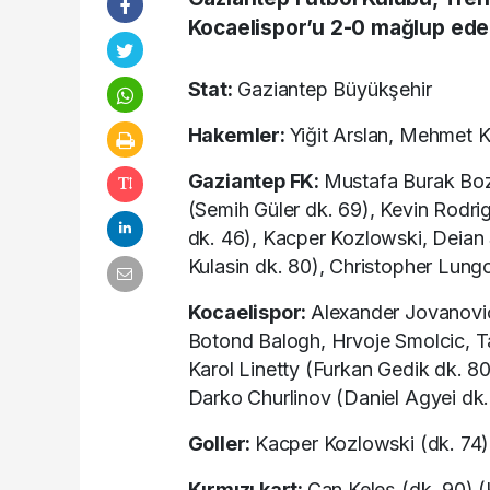
Kocaelispor’u 2-0 mağlup eder
Stat:
Gaziantep Büyükşehir
Hakemler:
Yiğit Arslan, Mehmet K
Gaziantep FK:
Mustafa Burak Boz
(Semih Güler dk. 69), Kevin Rodr
dk. 46), Kacper Kozlowski, Deian
Kulasin dk. 80), Christopher Lung
Kocaelispor:
Alexander Jovanovi
Botond Balogh, Hrvoje Smolcic, Ta
Karol Linetty (Furkan Gedik dk. 
Darko Churlinov (Daniel Agyei dk.
Goller:
Kacper Kozlowski (dk. 74)
Kırmızı kart:
Can Keleş (dk. 90) (