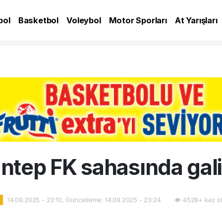
bol
Basketbol
Voleybol
Motor Sporları
At Yarışları
A
ntep FK sahasında gal
14.09.2025 - 23:10, Güncelleme: 14.09.2025 - 23:24
4528+ kez o