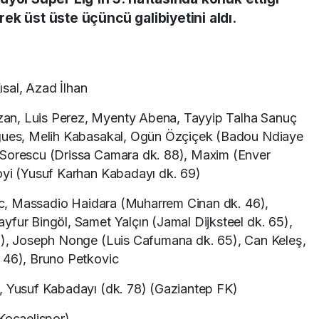
ek üst üste üçüncü galibiyetini aldı.
ısal, Azad İlhan
an, Luis Perez, Myenty Abena, Tayyip Talha Sanuç
igues, Melih Kabasakal, Ogün Özçiçek (Badou Ndiaye
 Sorescu (Drissa Camara dk. 88), Maxim (Enver
oyi (Yusuf Karhan Kabadayı dk. 69)
c, Massadio Haidara (Muharrem Cinan dk. 46),
yfur Bingöl, Samet Yalçın (Jamal Dijksteel dk. 65),
80), Joseph Nonge (Luis Cafumana dk. 65), Can Keleş,
 46), Bruno Petkovic
, Yusuf Kabadayı (dk. 78) (Gaziantep FK)
Kocaelispor)