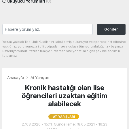
Okuyucu Yorumları
(0)
Gönder
Yorum yazarak Topluluk Kuralları’nı kabul etmiş bulunuyor ve sporbox.net sitesine
yaptığınız yorumunuzla ilgili doğrudan veya dolaylı tüm sorumluluğu tek başınıza
üstleniyorsunuz. Yazılan tüm yorumlardan site yönetimi hiçbir şekilde sorumlu
tutulamaz.
Anasayfa
At Yarışları
Kronik hastalığı olan lise
öğrencileri uzaktan eğitim
alabilecek
AT YARIŞLARI
27.08.2020 - 15:11, Güncelleme: 18.05.2021 - 16:23