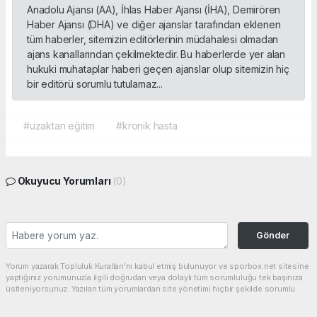
Anadolu Ajansı (AA), İhlas Haber Ajansı (İHA), Demirören
Haber Ajansı (DHA) ve diğer ajanslar tarafından eklenen
tüm haberler, sitemizin editörlerinin müdahalesi olmadan
ajans kanallarından çekilmektedir. Bu haberlerde yer alan
hukuki muhataplar haberi geçen ajanslar olup sitemizin hiç
bir editörü sorumlu tutulamaz...
#uzaktan eğitim
#kronik hasta
Okuyucu Yorumları
(0)
Gönder
Yorum yazarak Topluluk Kuralları’nı kabul etmiş bulunuyor ve sporbox.net sitesine
yaptığınız yorumunuzla ilgili doğrudan veya dolaylı tüm sorumluluğu tek başınıza
üstleniyorsunuz. Yazılan tüm yorumlardan site yönetimi hiçbir şekilde sorumlu
tutulamaz.