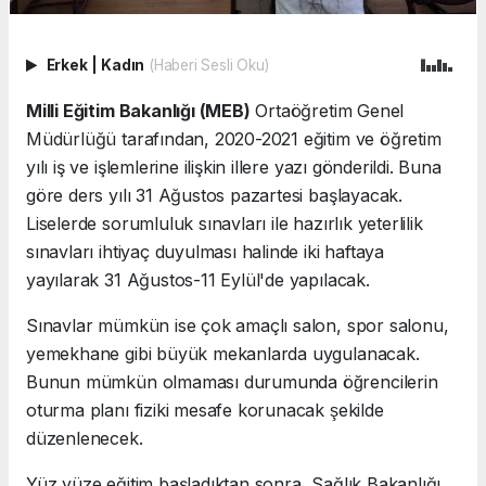
Erkek
|
Kadın
(Haberi Sesli Oku)
Milli Eğitim Bakanlığı (MEB)
Ortaöğretim Genel
Müdürlüğü tarafından, 2020-2021 eğitim ve öğretim
yılı iş ve işlemlerine ilişkin illere yazı gönderildi. Buna
göre ders yılı 31 Ağustos pazartesi başlayacak.
Liselerde sorumluluk sınavları ile hazırlık yeterlilik
sınavları ihtiyaç duyulması halinde iki haftaya
yayılarak 31 Ağustos-11 Eylül'de yapılacak.
Sınavlar mümkün ise çok amaçlı salon, spor salonu,
yemekhane gibi büyük mekanlarda uygulanacak.
Bunun mümkün olmaması durumunda öğrencilerin
oturma planı fiziki mesafe korunacak şekilde
düzenlenecek.
Yüz yüze eğitim başladıktan sonra, Sağlık Bakanlığı