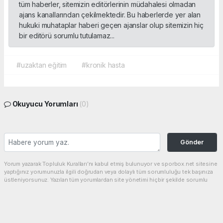
tüm haberler, sitemizin editörlerinin müdahalesi olmadan
ajans kanallarından çekilmektedir. Bu haberlerde yer alan
hukuki muhataplar haberi geçen ajanslar olup sitemizin hiç
bir editörü sorumlu tutulamaz...
#uzaktan eğitim
#kronik hasta
Okuyucu Yorumları
(0)
Gönder
Yorum yazarak Topluluk Kuralları’nı kabul etmiş bulunuyor ve sporbox.net sitesine
yaptığınız yorumunuzla ilgili doğrudan veya dolaylı tüm sorumluluğu tek başınıza
üstleniyorsunuz. Yazılan tüm yorumlardan site yönetimi hiçbir şekilde sorumlu
tutulamaz.