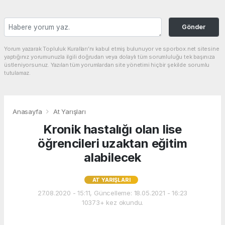
Gönder
Yorum yazarak Topluluk Kuralları’nı kabul etmiş bulunuyor ve sporbox.net sitesine
yaptığınız yorumunuzla ilgili doğrudan veya dolaylı tüm sorumluluğu tek başınıza
üstleniyorsunuz. Yazılan tüm yorumlardan site yönetimi hiçbir şekilde sorumlu
tutulamaz.
Anasayfa
At Yarışları
Kronik hastalığı olan lise
öğrencileri uzaktan eğitim
alabilecek
AT YARIŞLARI
27.08.2020 - 15:11, Güncelleme: 18.05.2021 - 16:23
10373+ kez okundu.