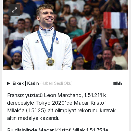
Erkek
|
Kadın
(Haberi Sesli Oku)
Fransız yüzücü Leon Marchand, 1.51.21'lik
derecesiyle Tokyo 2020'de Macar Kristof
Milak'a (1.51.25) ait olimpiyat rekorunu kırarak
altın madalya kazandı.
Bu disiplinde Macar Kristof Milak 1.51.75'le