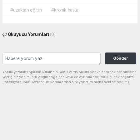
#uzaktan eğitim
#kronik hasta
Okuyucu Yorumları
(0)
Gönder
Yorum yazarak Topluluk Kuralları’nı kabul etmiş bulunuyor ve sporbox.net sitesine
yaptığınız yorumunuzla ilgili doğrudan veya dolaylı tüm sorumluluğu tek başınıza
üstleniyorsunuz. Yazılan tüm yorumlardan site yönetimi hiçbir şekilde sorumlu
tutulamaz.
haber paketi
haber scripti
haber yazılımı
Tüm hakları saklı tutulmaktadır.Copyright 2026©
Haber Yazılımı:
Web Aksiyon ®