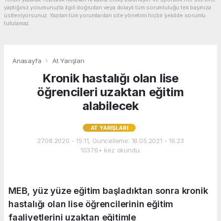
yaptığınız yorumunuzla ilgili doğrudan veya dolaylı tüm sorumluluğu tek başınıza
üstleniyorsunuz. Yazılan tüm yorumlardan site yönetimi hiçbir şekilde sorumlu
tutulamaz.
Anasayfa
At Yarışları
Kronik hastalığı olan lise
öğrencileri uzaktan eğitim
alabilecek
AT YARIŞLARI
27.08.2020 - 15:11, Güncelleme: 18.05.2021 - 16:23
10376+ kez okundu.
MEB, yüz yüze eğitim başladıktan sonra kronik
hastalığı olan lise öğrencilerinin eğitim
faaliyetlerini uzaktan eğitimle