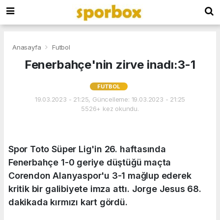
Anasayfa
Futbol
Fenerbahçe'nin zirve inadı:3-1
FUTBOL
19.03.2023 - 21:25, Güncelleme: 19.03.2023 - 21:25
5526+ kez okundu.
Spor Toto Süper Lig'in 26. haftasında
Fenerbahçe 1-0 geriye düştüğü maçta
Corendon Alanyaspor'u 3-1 mağlup ederek
kritik bir galibiyete imza attı. Jorge Jesus 68.
dakikada kırmızı kart gördü.