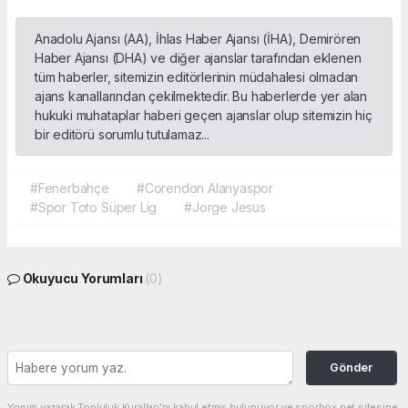
Anadolu Ajansı (AA), İhlas Haber Ajansı (İHA), Demirören
Haber Ajansı (DHA) ve diğer ajanslar tarafından eklenen
tüm haberler, sitemizin editörlerinin müdahalesi olmadan
ajans kanallarından çekilmektedir. Bu haberlerde yer alan
hukuki muhataplar haberi geçen ajanslar olup sitemizin hiç
bir editörü sorumlu tutulamaz...
#Fenerbahçe
#Corendon Alanyaspor
#Spor Toto Süper Lig
#Jorge Jesus
Okuyucu Yorumları
(0)
Gönder
Yorum yazarak Topluluk Kuralları’nı kabul etmiş bulunuyor ve sporbox.net sitesine