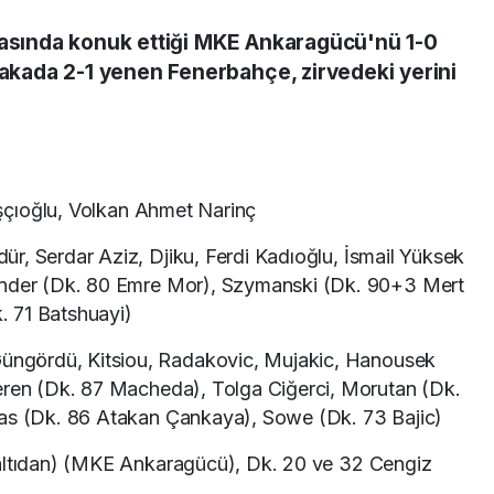
tasında konuk ettiği MKE Ankaragücü'nü 1-0
ada 2-1 yenen Fenerbahçe, zirvedeki yerini
şçıoğlu, Volkan Ahmet Narinç
ür, Serdar Aziz, Djiku, Ferdi Kadıoğlu, İsmail Yüksek
Ünder (Dk. 80 Emre Mor), Szymanski (Dk. 90+3 Mert
 71 Batshuayi)
üngördü, Kitsiou, Radakovic, Mujakic, Hanousek
eren (Dk. 87 Macheda), Tolga Ciğerci, Morutan (Dk.
has (Dk. 86 Atakan Çankaya), Sowe (Dk. 73 Bajic)
altıdan) (MKE Ankaragücü), Dk. 20 ve 32 Cengiz