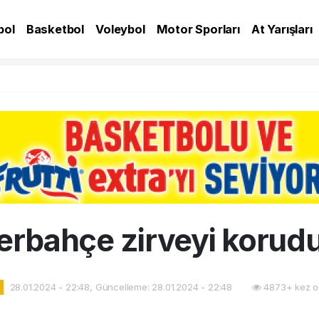
bol
Basketbol
Voleybol
Motor Sporları
At Yarışları
A
erbahçe zirveyi korudu
28.01.2024 - 22:48, Güncelleme: 28.01.2024 - 22:48
4873+ kez o