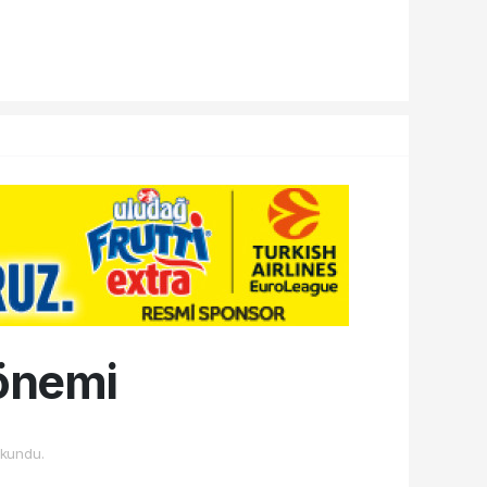
dönemi
kundu.