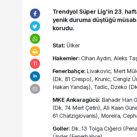
Trendyol Süper Lig'in 23. haf
yenik duruma düştüğü müsabak
korudu.
Stat:
Ülker
Hakemler:
Cihan Aydın, Aleks Ta
Fenerbahçe:
Livakovic, Mert Müld
(Dk. 81 Crespo), Krunic, Cengiz 
Hakan Yandaş), Tadic, Dzeko (Dk.
MKE Ankaragücü:
Bahadır Han G
(Dk. 74 Mert Çetin), Ali Kaan Gün
61 Chatzigiovanis), Moreira, Cep
Goller:
Dk. 13 Tolga Ciğerci (Pen
Ünder (Fenerbahçe)