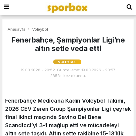
Anasayfa
Voleybol
Fenerbahçe, Şampiyonlar Ligi’ne
altın setle veda etti
VOLEYBOL
19.03.2026 - 20:52, Güncelleme: 19.03.2026 - 20:57
2853+ kez okundu.
Fenerbahçe Medicana Kadın Voleybol Takımı,
2026 CEV Zeren Group Şampiyonlar Ligi çeyrek
final ikinci maçında Savino Del Bene
Scandicci’yi 3-1 mağlup etti ve mücadeleyi
altın sete taşıdı. Altın sette rakibine 15-13’lük