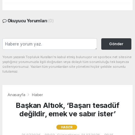
Okuyucu Yorumları
(0)
Gönder
Yorum yazarak Topluluk Kuralları’nı kabul etmiş bulunuyor ve sporbox.net sitesine
yaptığınız yorumunuzla ilgili doğrudan veya dolaylı tüm sorumluluğu tek başınıza
üstleniyorsunuz. Yazılan tüm yorumlardan site yönetimi hiçbir şekilde sorumlu
tutulamaz.
Anasayfa
Haber
Başkan Altıok, ‘Başarı tesadüf
değildir, emek ve sabır ister’
HABER
21.07.2026 - 08:02, Güncelleme: 21.07.2026 - 08:15