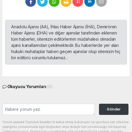
Anadolu Ajansı (AA), İhlas Haber Ajansı (İHA), Demirören
Haber Ajansı (DHA) ve diğer ajanslar tarafından eklenen
tüm haberler, sitemizin editörlerinin müdahalesi olmadan
ajans kanallarından çekilmektedir. Bu haberlerde yer alan
hukuki muhataplar haberi geçen ajanslar olup sitemizin hiç
bir editörü sorumlu tutulamaz...
Okuyucu Yorumları
(0)
Gönder
Yorum yazarak Topluluk Kuralları’nı kabul etmiş bulunuyor ve sporbox.net sitesine
yaptığınız yorumunuzla ilgili doğrudan veya dolaylı tüm sorumluluğu tek başınıza
üstleniyorsunuz. Yazılan tüm yorumlardan site yönetimi hiçbir şekilde sorumlu