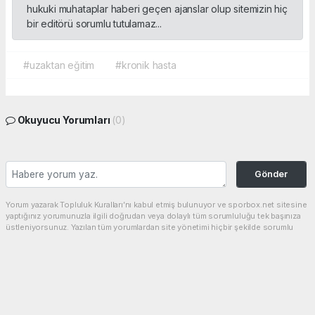
hukuki muhataplar haberi geçen ajanslar olup sitemizin hiç
bir editörü sorumlu tutulamaz...
#uzaktan eğitim
#kronik hasta
Okuyucu Yorumları
(0)
Gönder
Yorum yazarak Topluluk Kuralları’nı kabul etmiş bulunuyor ve sporbox.net sitesine
yaptığınız yorumunuzla ilgili doğrudan veya dolaylı tüm sorumluluğu tek başınıza
üstleniyorsunuz. Yazılan tüm yorumlardan site yönetimi hiçbir şekilde sorumlu
tutulamaz.