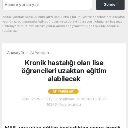
Gönder
Yorum yazarak Topluluk Kuralları’nı kabul etmiş bulunuyor ve sporbox.net sitesine
yaptığınız yorumunuzla ilgili doğrudan veya dolaylı tüm sorumluluğu tek başınıza
üstleniyorsunuz. Yazılan tüm yorumlardan site yönetimi hiçbir şekilde sorumlu
tutulamaz.
Anasayfa
At Yarışları
Kronik hastalığı olan lise
öğrencileri uzaktan eğitim
alabilecek
AT YARIŞLARI
27.08.2020 - 15:11, Güncelleme: 18.05.2021 - 16:23
10373+ kez okundu.
MEB, yüz yüze eğitim başladıktan sonra kronik