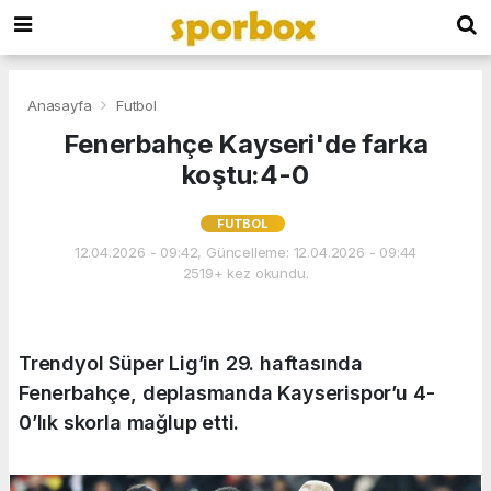
Anasayfa
Futbol
Fenerbahçe Kayseri'de farka
koştu:4-0
FUTBOL
12.04.2026 - 09:42, Güncelleme: 12.04.2026 - 09:44
2519+ kez okundu.
Trendyol Süper Lig’in 29. haftasında
Fenerbahçe, deplasmanda Kayserispor’u 4-
0’lık skorla mağlup etti.