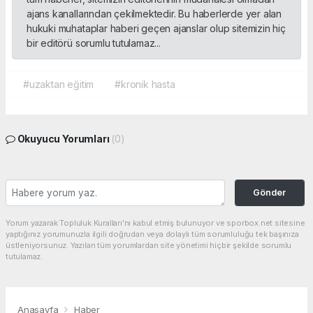
ajans kanallarından çekilmektedir. Bu haberlerde yer alan
hukuki muhataplar haberi geçen ajanslar olup sitemizin hiç
bir editörü sorumlu tutulamaz...
#uzaktan eğitim
#kronik hasta
Okuyucu Yorumları
(0)
Gönder
Yorum yazarak Topluluk Kuralları’nı kabul etmiş bulunuyor ve sporbox.net sitesine
yaptığınız yorumunuzla ilgili doğrudan veya dolaylı tüm sorumluluğu tek başınıza
üstleniyorsunuz. Yazılan tüm yorumlardan site yönetimi hiçbir şekilde sorumlu
tutulamaz.
Anasayfa
Haber