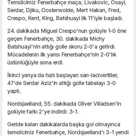
Temsilcimiz Fenerbahçe maça; Livakovic, Osayi,
Serdar, Djiku, Oosterwolde, Mert Hakan, Fred,
Crespo, Kent, King, Batshuayi ilk 11'iyle başladı.
24. dakikada Miguel Crespo'nun golüyle 1-0 öne
geçen Fenerbahçe, 30. dakikada Michy
Batshuayi'nin attığı golle skoru 2-0'a getirdi.
Mücadelenin ilk yarısı Fenerbahçe'nin 2-0'lık
üstünlüğüyle sona erdi.
İkinci yarıya da hızlı başlayan sarı-lacivertliler,
47'de Serdar Aziz'in attığı golle tabelayı 3-0
yaptı.
Nordsjaelland, 55. dakikada Oliver Villadsen'in
golüyle farkı 2'ye indirdi: 3-1.
Geride kalan dakikalarda başka gol olmayınca
temsilcimiz Fenerbahçe, Nordsjaelland'ı 3-1 yendi