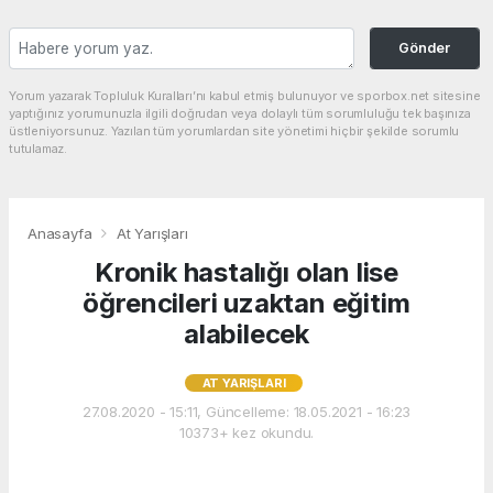
Gönder
Yorum yazarak Topluluk Kuralları’nı kabul etmiş bulunuyor ve sporbox.net sitesine
yaptığınız yorumunuzla ilgili doğrudan veya dolaylı tüm sorumluluğu tek başınıza
üstleniyorsunuz. Yazılan tüm yorumlardan site yönetimi hiçbir şekilde sorumlu
tutulamaz.
Anasayfa
At Yarışları
Kronik hastalığı olan lise
öğrencileri uzaktan eğitim
alabilecek
AT YARIŞLARI
27.08.2020 - 15:11, Güncelleme: 18.05.2021 - 16:23
10373+ kez okundu.