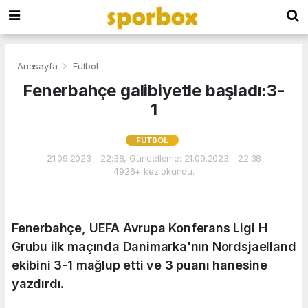
Anasayfa
Futbol
Fenerbahçe galibiyetle başladı:3-
1
FUTBOL
21.09.2023 - 22:38, Güncelleme: 21.09.2023 - 22:38
4926+ kez okundu.
Fenerbahçe, UEFA Avrupa Konferans Ligi H
Grubu ilk maçında Danimarka'nın Nordsjaelland
ekibini 3-1 mağlup etti ve 3 puanı hanesine
yazdırdı.