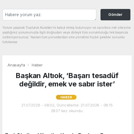
Gönder
Yorum yazarak Topluluk Kuralları’nı kabul etmiş bulunuyor ve sporbox.net sitesine
yaptığınız yorumunuzla ilgili doğrudan veya dolaylı tüm sorumluluğu tek başınıza
üstleniyorsunuz. Yazılan tüm yorumlardan site yönetimi hiçbir şekilde sorumlu
tutulamaz.
Anasayfa
Haber
Başkan Altıok, ‘Başarı tesadüf
değildir, emek ve sabır ister’
HABER
21.07.2026 - 08:02, Güncelleme: 21.07.2026 - 08:15
2837 kez okundu.