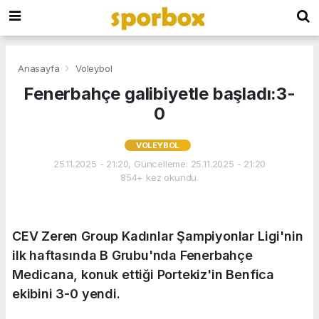
Anasayfa
Voleybol
Fenerbahçe galibiyetle başladı:3-
0
VOLEYBOL
25.11.2025 - 21:20, Güncelleme: 25.11.2025 - 21:20
854+ kez okundu.
CEV Zeren Group Kadınlar Şampiyonlar Ligi'nin
ilk haftasında B Grubu'nda Fenerbahçe
Medicana, konuk ettiği Portekiz'in Benfica
ekibini 3-0 yendi.