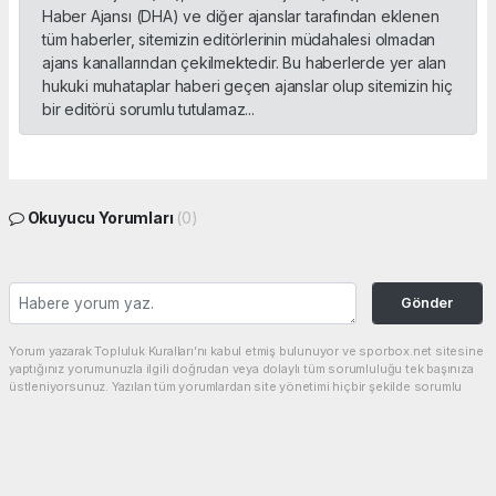
Haber Ajansı (DHA) ve diğer ajanslar tarafından eklenen
tüm haberler, sitemizin editörlerinin müdahalesi olmadan
ajans kanallarından çekilmektedir. Bu haberlerde yer alan
hukuki muhataplar haberi geçen ajanslar olup sitemizin hiç
bir editörü sorumlu tutulamaz...
Okuyucu Yorumları
(0)
Gönder
Yorum yazarak Topluluk Kuralları’nı kabul etmiş bulunuyor ve sporbox.net sitesine
yaptığınız yorumunuzla ilgili doğrudan veya dolaylı tüm sorumluluğu tek başınıza
üstleniyorsunuz. Yazılan tüm yorumlardan site yönetimi hiçbir şekilde sorumlu
tutulamaz.