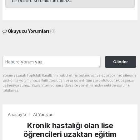
bir editörü sorumlu tutulamaz...
Okuyucu Yorumları
(0)
Gönder
Yorum yazarak Topluluk Kuralları’nı kabul etmiş bulunuyor ve sporbox.net sitesine
yaptığınız yorumunuzla ilgili doğrudan veya dolaylı tüm sorumluluğu tek başınıza
üstleniyorsunuz. Yazılan tüm yorumlardan site yönetimi hiçbir şekilde sorumlu
tutulamaz.
Anasayfa
At Yarışları
Kronik hastalığı olan lise
öğrencileri uzaktan eğitim