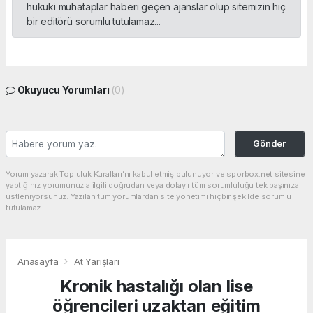
hukuki muhataplar haberi geçen ajanslar olup sitemizin hiç
bir editörü sorumlu tutulamaz...
Okuyucu Yorumları
(0)
Gönder
Yorum yazarak Topluluk Kuralları’nı kabul etmiş bulunuyor ve sporbox.net sitesine
yaptığınız yorumunuzla ilgili doğrudan veya dolaylı tüm sorumluluğu tek başınıza
üstleniyorsunuz. Yazılan tüm yorumlardan site yönetimi hiçbir şekilde sorumlu
tutulamaz.
Anasayfa
At Yarışları
Kronik hastalığı olan lise
öğrencileri uzaktan eğitim