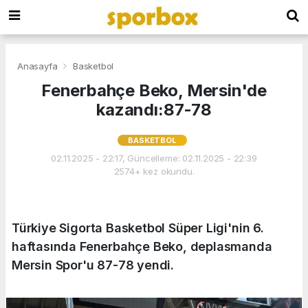
Anasayfa
Basketbol
Fenerbahçe Beko, Mersin'de
kazandı:87-78
BASKETBOL
02.11.2025 - 22:17, Güncelleme: 02.11.2025 - 22:39
2574+ kez okundu.
Türkiye Sigorta Basketbol Süper Ligi'nin 6.
haftasında Fenerbahçe Beko, deplasmanda
Mersin Spor'u 87-78 yendi.