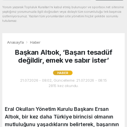
Yorum yazarak Topluluk Kuralları’nı kabul etmiş bulunuyor ve sporbox.net sitesine
yaptığınız yorumunuzla ilgili doğrudan veya dolaylı tüm sorumluluğu tek başınıza
üstleniyorsunuz. Yazılan tüm yorumlardan site yönetimi hiçbir şekilde sorumlu
tutulamaz.
Anasayfa
Haber
Başkan Altıok, ‘Başarı tesadüf
değildir, emek ve sabır ister’
HABER
21.07.2026 - 08:02, Güncelleme: 21.07.2026 - 08:15
2815 kez okundu.
Eral Okulları Yönetim Kurulu Başkanı Ersan
Altıok, bir kez daha Türkiye birincisi olmanın
mutluluğunu yaşadıklarını belirterek, başarının