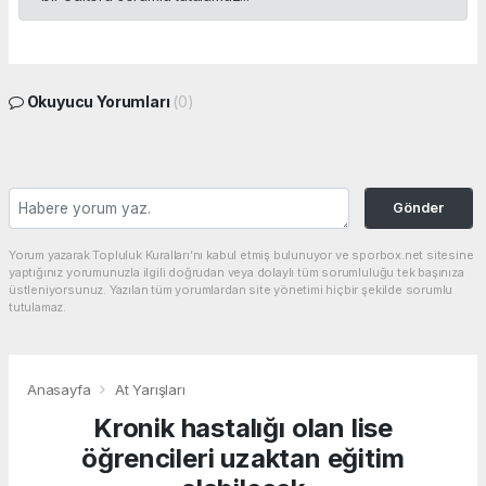
Okuyucu Yorumları
(0)
Gönder
Yorum yazarak Topluluk Kuralları’nı kabul etmiş bulunuyor ve sporbox.net sitesine
yaptığınız yorumunuzla ilgili doğrudan veya dolaylı tüm sorumluluğu tek başınıza
üstleniyorsunuz. Yazılan tüm yorumlardan site yönetimi hiçbir şekilde sorumlu
tutulamaz.
Anasayfa
At Yarışları
Kronik hastalığı olan lise
öğrencileri uzaktan eğitim