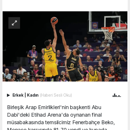
Erkek
|
Kadın
(Haberi Sesli Oku)
Birleşik Arap Emirlikleri'nin başkenti Abu
Dabi'deki Etihad Arena'da oynanan final
müsabakasında temsilcimiz Fenerbahçe Beko,
Monaco karşısında 81-70 yendi ve kupada