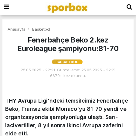
Anasayfa
Basketbol
Fenerbahçe Beko 2.kez
Euroleague şampiyonu:81-70
BASKETBOL
25.05.2025 - 22:21, Güncelleme: 25.05.2025 - 22:21
6679+ kez okundu.
THY Avrupa Ligi'ndeki temsilcimiz Fenerbahçe
Beko, Fransız ekibi Monaco'yu 81-70 yendi ve
organizasyonda şampiyonluğa ulaştı. Sarı-
lacivertliler, 8 yıl sonra ikinci Avrupa zaferini
elde etti.