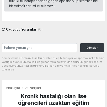
hukuki muhataplar haberi geçen ajanslar olup sitemizin hiç
bir editörü sorumlu tutulamaz...
Okuyucu Yorumları
(0)
Gönder
Yorum yazarak Topluluk Kuralları’nı kabul etmiş bulunuyor ve sporbox.net sitesine
yaptığınız yorumunuzla ilgili doğrudan veya dolaylı tüm sorumluluğu tek başınıza
üstleniyorsunuz. Yazılan tüm yorumlardan site yönetimi hiçbir şekilde sorumlu
tutulamaz.
Anasayfa
At Yarışları
Kronik hastalığı olan lise
öğrencileri uzaktan eğitim