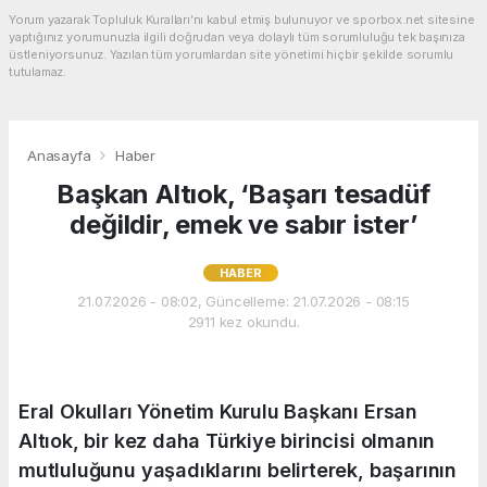
Yorum yazarak Topluluk Kuralları’nı kabul etmiş bulunuyor ve sporbox.net sitesine
yaptığınız yorumunuzla ilgili doğrudan veya dolaylı tüm sorumluluğu tek başınıza
üstleniyorsunuz. Yazılan tüm yorumlardan site yönetimi hiçbir şekilde sorumlu
tutulamaz.
Anasayfa
Haber
Başkan Altıok, ‘Başarı tesadüf
değildir, emek ve sabır ister’
HABER
21.07.2026 - 08:02, Güncelleme: 21.07.2026 - 08:15
2911 kez okundu.
Eral Okulları Yönetim Kurulu Başkanı Ersan
Altıok, bir kez daha Türkiye birincisi olmanın
mutluluğunu yaşadıklarını belirterek, başarının