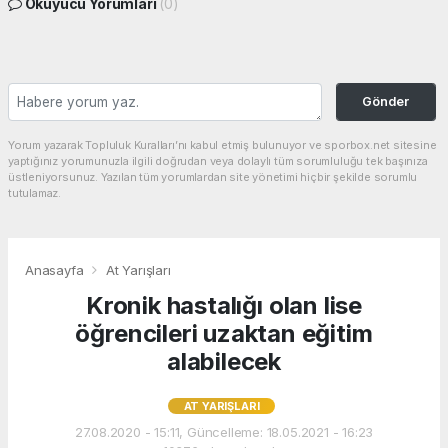
Okuyucu Yorumları
(0)
Gönder
Yorum yazarak Topluluk Kuralları’nı kabul etmiş bulunuyor ve sporbox.net sitesine
yaptığınız yorumunuzla ilgili doğrudan veya dolaylı tüm sorumluluğu tek başınıza
üstleniyorsunuz. Yazılan tüm yorumlardan site yönetimi hiçbir şekilde sorumlu
tutulamaz.
Anasayfa
At Yarışları
Kronik hastalığı olan lise
öğrencileri uzaktan eğitim
alabilecek
AT YARIŞLARI
27.08.2020 - 15:11, Güncelleme: 18.05.2021 - 16:23