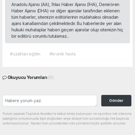
Anadolu Ajansı (AA), İhlas Haber Ajansı (İHA), Demirören
Haber Ajansı (DHA) ve diğer ajanslar tarafından eklenen
tüm haberler, sitemizin editörlerinin müdahalesi olmadan
ajans kanallarından çekilmektedir. Bu haberlerde yer alan
hukuki muhataplar haberi geçen ajanslar olup sitemizin hiç
bir editörü sorumlu tutulamaz...
#uzaktan eğitim
#kronik hasta
Okuyucu Yorumları
(0)
Gönder
Yorum yazarak Topluluk Kuralları’nı kabul etmiş bulunuyor ve sporbox.net sitesine
yaptığınız yorumunuzla ilgili doğrudan veya dolaylı tüm sorumluluğu tek başınıza
üstleniyorsunuz. Yazılan tüm yorumlardan site yönetimi hiçbir şekilde sorumlu
tutulamaz.