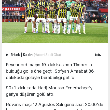
Erkek
|
Kadın
(Haberi Sesli Oku)
Feyenoord maçın 19. dakikasında Timber'la
bulduğu golle öne geçti. Sofyan Amrabat 86.
dakikada golüyle beraberliği getirdi.
90+1. dakikada Hadj Moussa Fenerbahçe'yi
geriye düşüren golü attı.
Rövanş maçı 12 Ağustos Salı günü saat 20:00'de