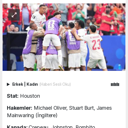
Erkek
|
Kadın
(Haberi Sesli Oku)
Stat:
Houston
Hakemler:
Michael Oliver, Stuart Burt, James
Mainwaring (İngiltere)
Kanada:
Crepeau, Johnston, Bombito,