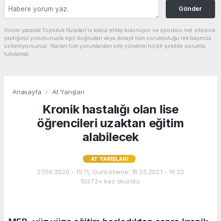
Gönder
Yorum yazarak Topluluk Kuralları’nı kabul etmiş bulunuyor ve sporbox.net sitesine
yaptığınız yorumunuzla ilgili doğrudan veya dolaylı tüm sorumluluğu tek başınıza
üstleniyorsunuz. Yazılan tüm yorumlardan site yönetimi hiçbir şekilde sorumlu
tutulamaz.
Anasayfa
At Yarışları
Kronik hastalığı olan lise
öğrencileri uzaktan eğitim
alabilecek
AT YARIŞLARI
27.08.2020 - 15:11, Güncelleme: 18.05.2021 - 16:23
10373+ kez okundu.