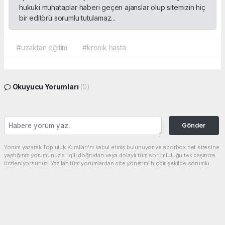
hukuki muhataplar haberi geçen ajanslar olup sitemizin hiç
bir editörü sorumlu tutulamaz...
#uzaktan eğitim
#kronik hasta
Okuyucu Yorumları
(0)
Gönder
Yorum yazarak Topluluk Kuralları’nı kabul etmiş bulunuyor ve sporbox.net sitesine
yaptığınız yorumunuzla ilgili doğrudan veya dolaylı tüm sorumluluğu tek başınıza
üstleniyorsunuz. Yazılan tüm yorumlardan site yönetimi hiçbir şekilde sorumlu
tutulamaz.