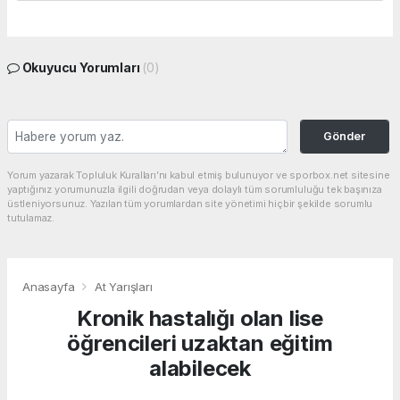
Okuyucu Yorumları
(0)
Gönder
Yorum yazarak Topluluk Kuralları’nı kabul etmiş bulunuyor ve sporbox.net sitesine
yaptığınız yorumunuzla ilgili doğrudan veya dolaylı tüm sorumluluğu tek başınıza
üstleniyorsunuz. Yazılan tüm yorumlardan site yönetimi hiçbir şekilde sorumlu
tutulamaz.
Anasayfa
At Yarışları
Kronik hastalığı olan lise
öğrencileri uzaktan eğitim
alabilecek