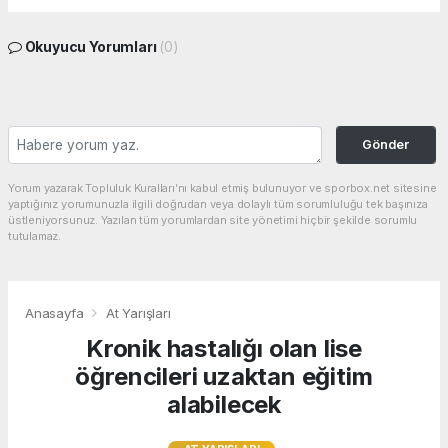
Okuyucu Yorumları
(0)
Gönder
Yorum yazarak Topluluk Kuralları’nı kabul etmiş bulunuyor ve sporbox.net sitesine
yaptığınız yorumunuzla ilgili doğrudan veya dolaylı tüm sorumluluğu tek başınıza
üstleniyorsunuz. Yazılan tüm yorumlardan site yönetimi hiçbir şekilde sorumlu
tutulamaz.
Anasayfa
At Yarışları
Kronik hastalığı olan lise
öğrencileri uzaktan eğitim
alabilecek