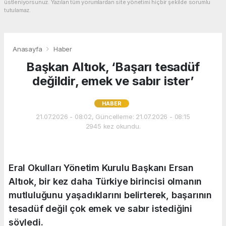
üstleniyorsunuz. Yazılan tüm yorumlardan site yönetimi hiçbir şekilde sorumlu
tutulamaz.
Anasayfa
Haber
Başkan Altıok, ‘Başarı tesadüf
değildir, emek ve sabır ister’
HABER
21.07.2026 - 08:02, Güncelleme: 21.07.2026 - 08:15
2945 kez okundu.
Eral Okulları Yönetim Kurulu Başkanı Ersan
Altıok, bir kez daha Türkiye birincisi olmanın
mutluluğunu yaşadıklarını belirterek, başarının
tesadüf değil çok emek ve sabır istediğini
söyledi.