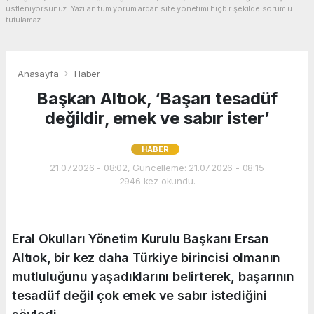
üstleniyorsunuz. Yazılan tüm yorumlardan site yönetimi hiçbir şekilde sorumlu
tutulamaz.
Anasayfa
Haber
Başkan Altıok, ‘Başarı tesadüf
değildir, emek ve sabır ister’
HABER
21.07.2026 - 08:02, Güncelleme: 21.07.2026 - 08:15
2946 kez okundu.
Eral Okulları Yönetim Kurulu Başkanı Ersan
Altıok, bir kez daha Türkiye birincisi olmanın
mutluluğunu yaşadıklarını belirterek, başarının
tesadüf değil çok emek ve sabır istediğini