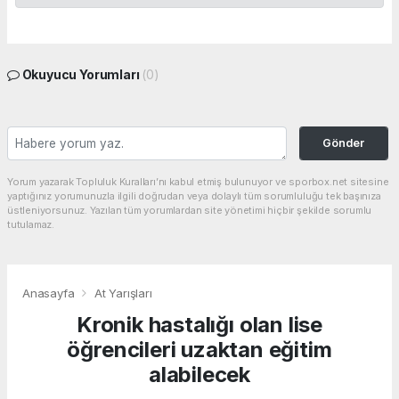
Okuyucu Yorumları
(0)
Gönder
Yorum yazarak Topluluk Kuralları’nı kabul etmiş bulunuyor ve sporbox.net sitesine
yaptığınız yorumunuzla ilgili doğrudan veya dolaylı tüm sorumluluğu tek başınıza
üstleniyorsunuz. Yazılan tüm yorumlardan site yönetimi hiçbir şekilde sorumlu
tutulamaz.
Anasayfa
At Yarışları
Kronik hastalığı olan lise
öğrencileri uzaktan eğitim
alabilecek