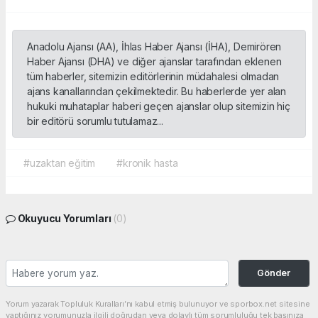
Anadolu Ajansı (AA), İhlas Haber Ajansı (İHA), Demirören
Haber Ajansı (DHA) ve diğer ajanslar tarafından eklenen
tüm haberler, sitemizin editörlerinin müdahalesi olmadan
ajans kanallarından çekilmektedir. Bu haberlerde yer alan
hukuki muhataplar haberi geçen ajanslar olup sitemizin hiç
bir editörü sorumlu tutulamaz...
#uzaktan eğitim
#kronik hasta
Okuyucu Yorumları
(0)
Gönder
Yorum yazarak Topluluk Kuralları’nı kabul etmiş bulunuyor ve sporbox.net sitesine
yaptığınız yorumunuzla ilgili doğrudan veya dolaylı tüm sorumluluğu tek başınıza