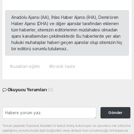
Anadolu Ajansı (AA), İhlas Haber Ajansı (İHA), Demirören
Haber Ajansı (DHA) ve diğer ajanslar tarafından eklenen
tüm haberler, sitemizin editörlerinin müdahalesi olmadan
ajans kanallarından çekilmektedir. Bu haberlerde yer alan
hukuki muhataplar haberi geçen ajanslar olup sitemizin hiç
bir editörü sorumlu tutulamaz...
#uzaktan eğitim
#kronik hasta
Okuyucu Yorumları
(0)
Gönder
Yorum yazarak Topluluk Kuralları’nı kabul etmiş bulunuyor ve sporbox.net sitesine
yaptığınız yorumunuzla ilgili doğrudan veya dolaylı tüm sorumluluğu tek başınıza