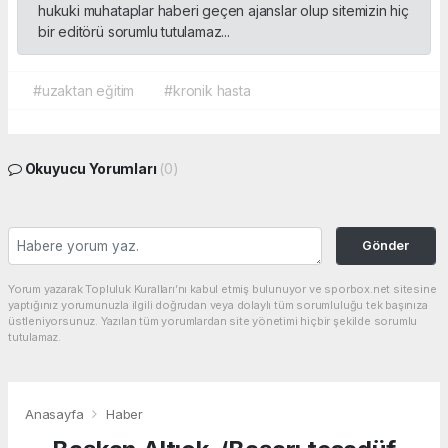
hukuki muhataplar haberi geçen ajanslar olup sitemizin hiç
bir editörü sorumlu tutulamaz...
#uzaktan eğitim
#kronik hasta
Okuyucu Yorumları
(0)
Gönder
Yorum yazarak Topluluk Kuralları’nı kabul etmiş bulunuyor ve sporbox.net sitesine
yaptığınız yorumunuzla ilgili doğrudan veya dolaylı tüm sorumluluğu tek başınıza
üstleniyorsunuz. Yazılan tüm yorumlardan site yönetimi hiçbir şekilde sorumlu
tutulamaz.
Anasayfa
Haber