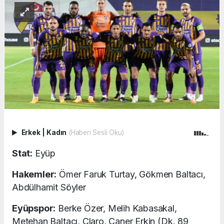
Erkek
|
Kadın
(Haberi Sesli Oku)
Stat:
Eyüp
Hakemler:
Ömer Faruk Turtay, Gökmen Baltacı,
Abdülhamit Söyler
Eyüpspor:
Berke Özer, Melih Kabasakal,
Metehan Baltacı, Claro, Caner Erkin (Dk. 89