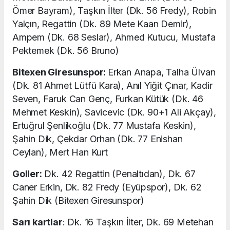
Ömer Bayram), Taşkın İlter (Dk. 56 Fredy), Robin
Yalçın, Regattin (Dk. 89 Mete Kaan Demir),
Ampem (Dk. 68 Seslar), Ahmed Kutucu, Mustafa
Pektemek (Dk. 56 Bruno)
Bitexen Giresunspor:
Erkan Anapa, Talha Ülvan
(Dk. 81 Ahmet Lütfü Kara), Anıl Yiğit Çınar, Kadir
Seven, Faruk Can Genç, Furkan Kütük (Dk. 46
Mehmet Keskin), Savicevic (Dk. 90+1 Ali Akçay),
Ertuğrul Şenlikoğlu (Dk. 77 Mustafa Keskin),
Şahin Dik, Çekdar Orhan (Dk. 77 Enishan
Ceylan), Mert Han Kurt
Goller:
Dk. 42 Regattin (Penaltıdan), Dk. 67
Caner Erkin, Dk. 82 Fredy (Eyüpspor), Dk. 62
Şahin Dik (Bitexen Giresunspor)
Sarı kartlar
: Dk. 16 Taşkın İlter, Dk. 69 Metehan