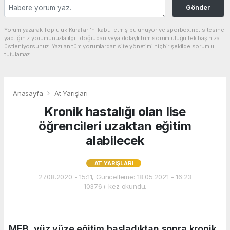
Gönder
Yorum yazarak Topluluk Kuralları’nı kabul etmiş bulunuyor ve sporbox.net sitesine
yaptığınız yorumunuzla ilgili doğrudan veya dolaylı tüm sorumluluğu tek başınıza
üstleniyorsunuz. Yazılan tüm yorumlardan site yönetimi hiçbir şekilde sorumlu
tutulamaz.
Anasayfa
At Yarışları
Kronik hastalığı olan lise
öğrencileri uzaktan eğitim
alabilecek
AT YARIŞLARI
27.08.2020 - 15:11, Güncelleme: 18.05.2021 - 16:23
10376+ kez okundu.
MEB, yüz yüze eğitim başladıktan sonra kronik