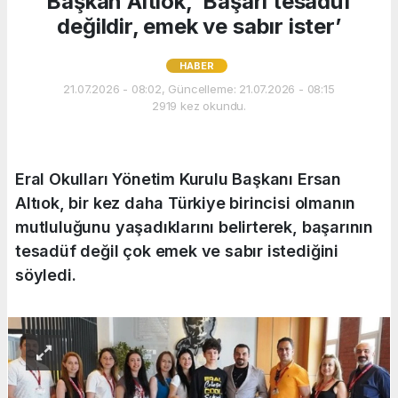
Başkan Altıok, ‘Başarı tesadüf
değildir, emek ve sabır ister’
HABER
21.07.2026 - 08:02, Güncelleme: 21.07.2026 - 08:15
2919 kez okundu.
Eral Okulları Yönetim Kurulu Başkanı Ersan
Altıok, bir kez daha Türkiye birincisi olmanın
mutluluğunu yaşadıklarını belirterek, başarının
tesadüf değil çok emek ve sabır istediğini
söyledi.