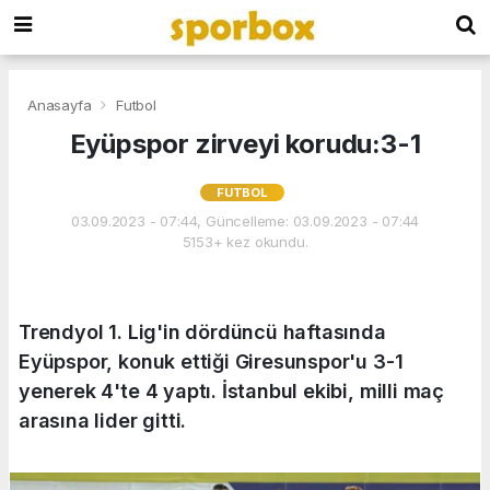
Anasayfa
Futbol
Eyüpspor zirveyi korudu:3-1
FUTBOL
03.09.2023 - 07:44, Güncelleme: 03.09.2023 - 07:44
5153+ kez okundu.
Trendyol 1. Lig'in dördüncü haftasında
Eyüpspor, konuk ettiği Giresunspor'u 3-1
yenerek 4'te 4 yaptı. İstanbul ekibi, milli maç
arasına lider gitti.