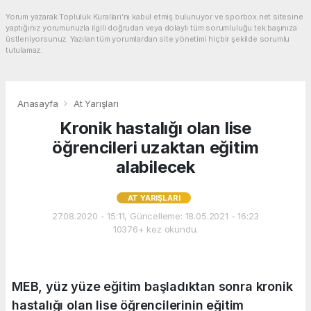
Yorum yazarak Topluluk Kuralları’nı kabul etmiş bulunuyor ve sporbox.net sitesine
yaptığınız yorumunuzla ilgili doğrudan veya dolaylı tüm sorumluluğu tek başınıza
üstleniyorsunuz. Yazılan tüm yorumlardan site yönetimi hiçbir şekilde sorumlu
tutulamaz.
Anasayfa
At Yarışları
Kronik hastalığı olan lise
öğrencileri uzaktan eğitim
alabilecek
AT YARIŞLARI
27.08.2020 - 15:11, Güncelleme: 18.05.2021 - 16:23
10376+ kez okundu.
MEB, yüz yüze eğitim başladıktan sonra kronik
hastalığı olan lise öğrencilerinin eğitim