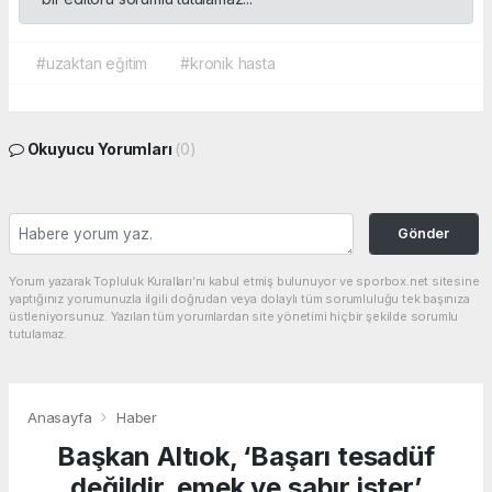
#uzaktan eğitim
#kronik hasta
Okuyucu Yorumları
(0)
Gönder
Yorum yazarak Topluluk Kuralları’nı kabul etmiş bulunuyor ve sporbox.net sitesine
yaptığınız yorumunuzla ilgili doğrudan veya dolaylı tüm sorumluluğu tek başınıza
üstleniyorsunuz. Yazılan tüm yorumlardan site yönetimi hiçbir şekilde sorumlu
tutulamaz.
Anasayfa
Haber
Başkan Altıok, ‘Başarı tesadüf
değildir, emek ve sabır ister’