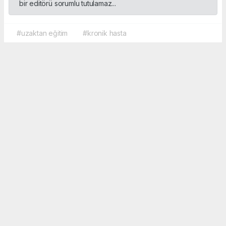
bir editörü sorumlu tutulamaz...
#uzaktan eğitim
#kronik hasta
Okuyucu Yorumları
(0)
Gönder
Yorum yazarak Topluluk Kuralları’nı kabul etmiş bulunuyor ve sporbox.net sitesine
yaptığınız yorumunuzla ilgili doğrudan veya dolaylı tüm sorumluluğu tek başınıza
üstleniyorsunuz. Yazılan tüm yorumlardan site yönetimi hiçbir şekilde sorumlu
tutulamaz.
haber paketi
haber scripti
haber yazılımı