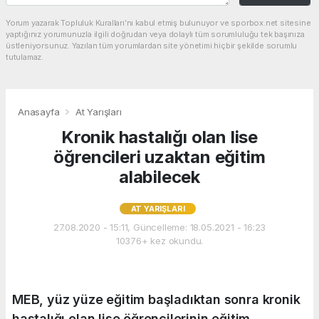
Yorum yazarak Topluluk Kuralları’nı kabul etmiş bulunuyor ve sporbox.net sitesine
yaptığınız yorumunuzla ilgili doğrudan veya dolaylı tüm sorumluluğu tek başınıza
üstleniyorsunuz. Yazılan tüm yorumlardan site yönetimi hiçbir şekilde sorumlu
tutulamaz.
Anasayfa
At Yarışları
Kronik hastalığı olan lise
öğrencileri uzaktan eğitim
alabilecek
AT YARIŞLARI
27.08.2020 - 15:11, Güncelleme: 18.05.2021 - 16:23
10376+ kez okundu.
MEB, yüz yüze eğitim başladıktan sonra kronik
hastalığı olan lise öğrencilerinin eğitim