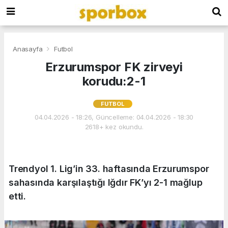
Anasayfa
Futbol
Erzurumspor FK zirveyi
korudu:2-1
FUTBOL
04.04.2026 - 18:26, Güncelleme: 04.04.2026 - 18:30
2618+ kez okundu.
Trendyol 1. Lig’in 33. haftasında Erzurumspor
sahasında karşılaştığı Iğdır FK’yı 2-1 mağlup
etti.