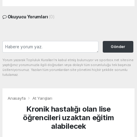
Okuyucu Yorumları
(0)
Gönder
Yorum yazarak Topluluk Kuralları’nı kabul etmiş bulunuyor ve sporbox.net sitesine
yaptığınız yorumunuzla ilgili doğrudan veya dolaylı tüm sorumluluğu tek başınıza
üstleniyorsunuz. Yazılan tüm yorumlardan site yönetimi hiçbir şekilde sorumlu
tutulamaz.
Anasayfa
At Yarışları
Kronik hastalığı olan lise
öğrencileri uzaktan eğitim
alabilecek