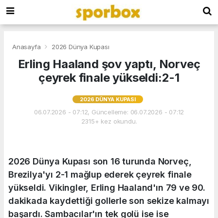
Anasayfa
2026 Dünya Kupası
Erling Haaland şov yaptı, Norveç
çeyrek finale yükseldi:2-1
2026 DÜNYA KUPASI
06.07.2026 - 07:12, Güncelleme: 06.07.2026 - 07:12
2315+ kez okundu.
2026 Dünya Kupası son 16 turunda Norveç,
Brezilya'yı 2-1 mağlup ederek çeyrek finale
yükseldi. Vikingler, Erling Haaland'ın 79 ve 90.
dakikada kaydettiği gollerle son sekize kalmayı
başardı. Sambacılar'ın tek golü ise ise