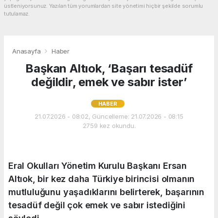
üstleniyorsunuz. Yazılan tüm yorumlardan site yönetimi hiçbir şekilde sorumlu
tutulamaz.
Anasayfa
Haber
Başkan Altıok, ‘Başarı tesadüf
değildir, emek ve sabır ister’
HABER
21.07.2026 - 08:02, Güncelleme: 21.07.2026 - 08:15
2759 kez okundu.
Eral Okulları Yönetim Kurulu Başkanı Ersan
Altıok, bir kez daha Türkiye birincisi olmanın
mutluluğunu yaşadıklarını belirterek, başarının
tesadüf değil çok emek ve sabır istediğini