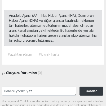
Anadolu Ajansı (AA), İhlas Haber Ajansı (İHA), Demirören
Haber Ajansı (DHA) ve diğer ajanslar tarafından eklenen
tüm haberler, sitemizin editörlerinin müdahalesi olmadan
ajans kanallarından çekilmektedir. Bu haberlerde yer alan
hukuki muhataplar haberi geçen ajanslar olup sitemizin hiç
bir editörü sorumlu tutulamaz...
#uzaktan eğitim
#kronik hasta
Okuyucu Yorumları
(0)
Gönder
Yorum yazarak Topluluk Kuralları’nı kabul etmiş bulunuyor ve sporbox.net sitesine
yaptığınız yorumunuzla ilgili doğrudan veya dolaylı tüm sorumluluğu tek başınıza