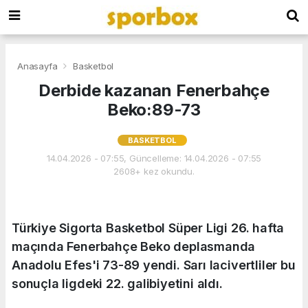
Anasayfa
Basketbol
Derbide kazanan Fenerbahçe
Beko:89-73
BASKETBOL
14.04.2026 - 07:55, Güncelleme: 14.04.2026 - 07:55
2608+ kez okundu.
Türkiye Sigorta Basketbol Süper Ligi 26. hafta
maçında Fenerbahçe Beko deplasmanda
Anadolu Efes'i 73-89 yendi. Sarı lacivertliler bu
sonuçla ligdeki 22. galibiyetini aldı.