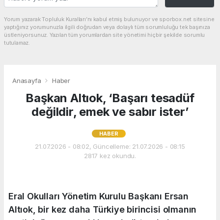
Yorum yazarak Topluluk Kuralları’nı kabul etmiş bulunuyor ve sporbox.net sitesine
yaptığınız yorumunuzla ilgili doğrudan veya dolaylı tüm sorumluluğu tek başınıza
üstleniyorsunuz. Yazılan tüm yorumlardan site yönetimi hiçbir şekilde sorumlu
tutulamaz.
Anasayfa
Haber
Başkan Altıok, ‘Başarı tesadüf
değildir, emek ve sabır ister’
HABER
21.07.2026 - 08:02, Güncelleme: 21.07.2026 - 08:15
2817 kez okundu.
Eral Okulları Yönetim Kurulu Başkanı Ersan
Altıok, bir kez daha Türkiye birincisi olmanın