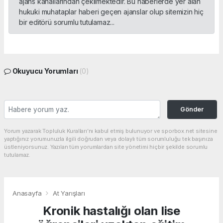
ajans kanallarından çekilmektedir. Bu haberlerde yer alan
hukuki muhataplar haberi geçen ajanslar olup sitemizin hiç
bir editörü sorumlu tutulamaz...
Okuyucu Yorumları
(0)
Gönder
Yorum yazarak Topluluk Kuralları’nı kabul etmiş bulunuyor ve sporbox.net sitesine
yaptığınız yorumunuzla ilgili doğrudan veya dolaylı tüm sorumluluğu tek başınıza
üstleniyorsunuz. Yazılan tüm yorumlardan site yönetimi hiçbir şekilde sorumlu
tutulamaz.
Anasayfa
At Yarışları
Kronik hastalığı olan lise