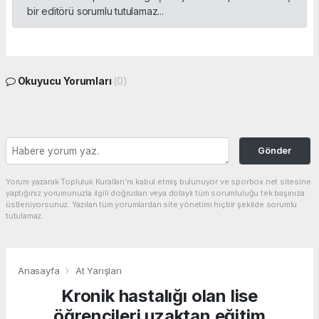
bir editörü sorumlu tutulamaz...
Okuyucu Yorumları
(0)
Gönder
Yorum yazarak Topluluk Kuralları’nı kabul etmiş bulunuyor ve sporbox.net sitesine
yaptığınız yorumunuzla ilgili doğrudan veya dolaylı tüm sorumluluğu tek başınıza
üstleniyorsunuz. Yazılan tüm yorumlardan site yönetimi hiçbir şekilde sorumlu
tutulamaz.
Anasayfa
At Yarışları
Kronik hastalığı olan lise
öğrencileri uzaktan eğitim