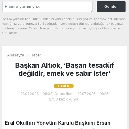
Gönder
Yorum yazarak Topluluk Kuralları’nı kabul etmiş bulunuyor ve sporbox.net sitesine
yaptığınız yorumunuzla ilgili doğrudan veya dolaylı tüm sorumluluğu tek başınıza
üstleniyorsunuz. Yazılan tüm yorumlardan site yönetimi hiçbir şekilde sorumlu
tutulamaz.
Anasayfa
Haber
Başkan Altıok, ‘Başarı tesadüf
değildir, emek ve sabır ister’
HABER
21.07.2026 - 08:02, Güncelleme: 21.07.2026 - 08:15
2788 kez okundu.
Eral Okulları Yönetim Kurulu Başkanı Ersan