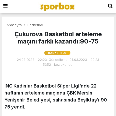
Anasayfa
Basketbol
Çukurova Basketbol erteleme
maçını farklı kazandı:90-75
BASKETBOL
24.03.2023 - 22:23, Güncelleme: 24.03.2023 - 22:23
5352+ kez okundu.
ING Kadınlar Basketbol Süper Ligi'nde 22.
haftanın erteleme maçında ÇBK Mersin
Yenişehir Belediyesi, sahasında Beşiktaş'ı 90-
75 yendi.