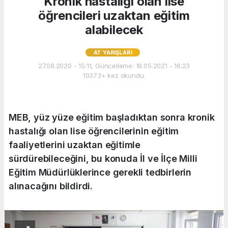
Kronik hastalığı olan lise
öğrencileri uzaktan eğitim
alabilecek
AT YARIŞLARI
27.08.2020 - 15:11, Güncelleme: 18.05.2021 - 16:23
10373+ kez okundu.
MEB, yüz yüze eğitim başladıktan sonra kronik
hastalığı olan lise öğrencilerinin eğitim
faaliyetlerini uzaktan eğitimle
sürdürebileceğini, bu konuda İl ve İlçe Milli
Eğitim Müdürlüklerince gerekli tedbirlerin
alınacağını bildirdi.