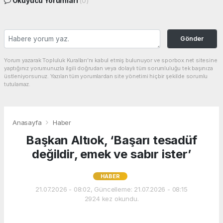
Okuyucu Yorumları
(0)
Gönder
Yorum yazarak Topluluk Kuralları’nı kabul etmiş bulunuyor ve sporbox.net sitesine
yaptığınız yorumunuzla ilgili doğrudan veya dolaylı tüm sorumluluğu tek başınıza
üstleniyorsunuz. Yazılan tüm yorumlardan site yönetimi hiçbir şekilde sorumlu
tutulamaz.
Anasayfa
Haber
Başkan Altıok, ‘Başarı tesadüf
değildir, emek ve sabır ister’
HABER
21.07.2026 - 08:02, Güncelleme: 21.07.2026 - 08:15
2924 kez okundu.