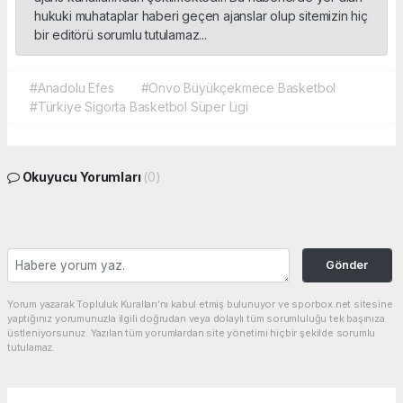
hukuki muhataplar haberi geçen ajanslar olup sitemizin hiç
bir editörü sorumlu tutulamaz...
#Anadolu Efes
#Onvo Büyükçekmece Basketbol
#Türkiye Sigorta Basketbol Süper Ligi
Okuyucu Yorumları
(0)
Gönder
Yorum yazarak Topluluk Kuralları’nı kabul etmiş bulunuyor ve sporbox.net sitesine
yaptığınız yorumunuzla ilgili doğrudan veya dolaylı tüm sorumluluğu tek başınıza
üstleniyorsunuz. Yazılan tüm yorumlardan site yönetimi hiçbir şekilde sorumlu
tutulamaz.