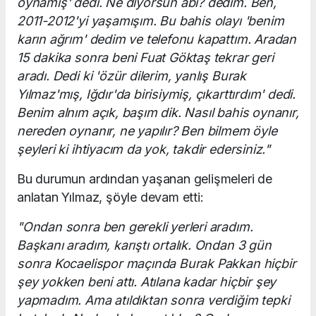
oynamış' dedi. Ne diyorsun abi? dedim. Ben,
2011-2012'yi yaşamışım. Bu bahis olayı 'benim
karın ağrım' dedim ve telefonu kapattım. Aradan
15 dakika sonra beni Fuat Göktaş tekrar geri
aradı. Dedi ki 'özür dilerim, yanlış Burak
Yılmaz'mış, Iğdır'da birisiymiş, çıkarttırdım' dedi.
Benim alnım açık, başım dik. Nasıl bahis oynanır,
nereden oynanır, ne yapılır? Ben bilmem öyle
şeyleri ki ihtiyacım da yok, takdir edersiniz."
Bu durumun ardından yaşanan gelişmeleri de
anlatan Yılmaz, şöyle devam etti:
"Ondan sonra ben gerekli yerleri aradım.
Başkanı aradım, karıştı ortalık. Ondan 3 gün
sonra Kocaelispor maçında Burak Pakkan hiçbir
şey yokken beni attı. Atılana kadar hiçbir şey
yapmadım. Ama atıldıktan sonra verdiğim tepki