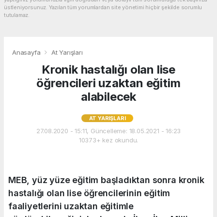
üstleniyorsunuz. Yazılan tüm yorumlardan site yönetimi hiçbir şekilde sorumlu
tutulamaz.
Anasayfa
At Yarışları
Kronik hastalığı olan lise
öğrencileri uzaktan eğitim
alabilecek
AT YARIŞLARI
27.08.2020 - 15:11, Güncelleme: 18.05.2021 - 16:23
10373+ kez okundu.
MEB, yüz yüze eğitim başladıktan sonra kronik
hastalığı olan lise öğrencilerinin eğitim
faaliyetlerini uzaktan eğitimle