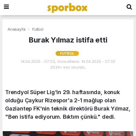
Anasayfa
Futbol
Burak Yılmaz istifa etti
FUTBOL
14.04.2026 - 07:52, Güncelleme: 14.04.2026 - 07:52
2634+ kez okundu.
Trendyol Süper Lig'in 29. haftasında, konuk
olduğu Çaykur Rizespor'a 2-1 mağlup olan
Gaziantep FK'nin teknik direktörü Burak Yılmaz,
"Ben istifa ediyorum. Bıktım çünkü." dedi.