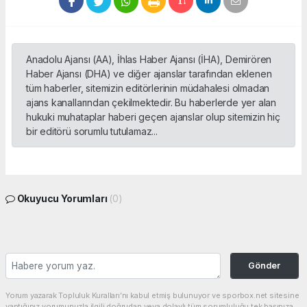
Anadolu Ajansı (AA), İhlas Haber Ajansı (İHA), Demirören
Haber Ajansı (DHA) ve diğer ajanslar tarafından eklenen
tüm haberler, sitemizin editörlerinin müdahalesi olmadan
ajans kanallarından çekilmektedir. Bu haberlerde yer alan
hukuki muhataplar haberi geçen ajanslar olup sitemizin hiç
bir editörü sorumlu tutulamaz...
Okuyucu Yorumları
(0)
Gönder
Yorum yazarak Topluluk Kuralları’nı kabul etmiş bulunuyor ve sporbox.net sitesine
yaptığınız yorumunuzla ilgili doğrudan veya dolaylı tüm sorumluluğu tek başınıza