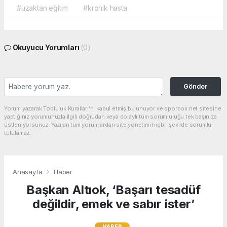
#uzaktan eğitim
#kronik hasta
Okuyucu Yorumları
(0)
Gönder
Yorum yazarak Topluluk Kuralları’nı kabul etmiş bulunuyor ve sporbox.net sitesine
yaptığınız yorumunuzla ilgili doğrudan veya dolaylı tüm sorumluluğu tek başınıza
üstleniyorsunuz. Yazılan tüm yorumlardan site yönetimi hiçbir şekilde sorumlu
tutulamaz.
Anasayfa
Haber
Başkan Altıok, ‘Başarı tesadüf
değildir, emek ve sabır ister’
HABER