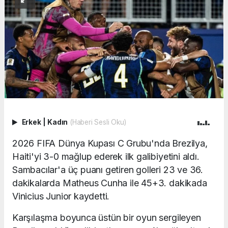
Erkek
|
Kadın
(Haberi Sesli Oku)
2026 FIFA Dünya Kupası C Grubu'nda Brezilya,
Haiti'yi 3-0 mağlup ederek ilk galibiyetini aldı.
Sambacılar'a üç puanı getiren golleri 23 ve 36.
dakikalarda Matheus Cunha ile 45+3. dakikada
Vinicius Junior kaydetti.
Karşılaşma boyunca üstün bir oyun sergileyen