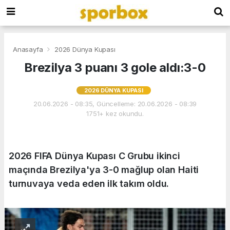
Anasayfa
2026 Dünya Kupası
Brezilya 3 puanı 3 gole aldı:3-0
2026 DÜNYA KUPASI
20.06.2026 - 08:35, Güncelleme: 20.06.2026 - 08:39
1751+ kez okundu.
2026 FIFA Dünya Kupası C Grubu ikinci
maçında Brezilya'ya 3-0 mağlup olan Haiti
turnuvaya veda eden ilk takım oldu.