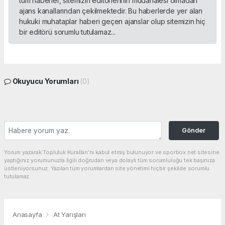
tüm haberler, sitemizin editörlerinin müdahalesi olmadan
ajans kanallarından çekilmektedir. Bu haberlerde yer alan
hukuki muhataplar haberi geçen ajanslar olup sitemizin hiç
bir editörü sorumlu tutulamaz...
Okuyucu Yorumları
(0)
Gönder
Yorum yazarak Topluluk Kuralları’nı kabul etmiş bulunuyor ve sporbox.net sitesine
yaptığınız yorumunuzla ilgili doğrudan veya dolaylı tüm sorumluluğu tek başınıza
üstleniyorsunuz. Yazılan tüm yorumlardan site yönetimi hiçbir şekilde sorumlu
tutulamaz.
Anasayfa
At Yarışları