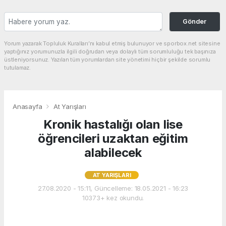
Gönder
Yorum yazarak Topluluk Kuralları’nı kabul etmiş bulunuyor ve sporbox.net sitesine
yaptığınız yorumunuzla ilgili doğrudan veya dolaylı tüm sorumluluğu tek başınıza
üstleniyorsunuz. Yazılan tüm yorumlardan site yönetimi hiçbir şekilde sorumlu
tutulamaz.
Anasayfa
At Yarışları
Kronik hastalığı olan lise
öğrencileri uzaktan eğitim
alabilecek
AT YARIŞLARI
27.08.2020 - 15:11, Güncelleme: 18.05.2021 - 16:23
10373+ kez okundu.