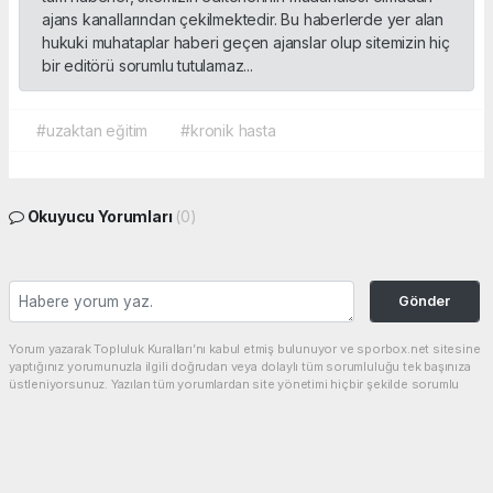
ajans kanallarından çekilmektedir. Bu haberlerde yer alan
hukuki muhataplar haberi geçen ajanslar olup sitemizin hiç
bir editörü sorumlu tutulamaz...
#uzaktan eğitim
#kronik hasta
Okuyucu Yorumları
(0)
Gönder
Yorum yazarak Topluluk Kuralları’nı kabul etmiş bulunuyor ve sporbox.net sitesine
yaptığınız yorumunuzla ilgili doğrudan veya dolaylı tüm sorumluluğu tek başınıza
üstleniyorsunuz. Yazılan tüm yorumlardan site yönetimi hiçbir şekilde sorumlu
tutulamaz.