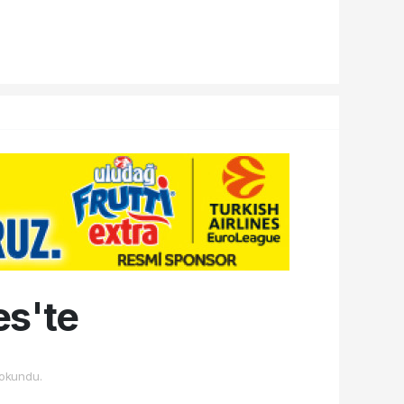
es'te
okundu.