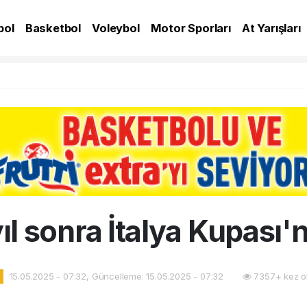
bol
Basketbol
Voleybol
Motor Sporları
At Yarışları
A
ıl sonra İtalya Kupası'
15.05.2025 - 07:32, Güncelleme: 15.05.2025 - 07:32
7357+ kez o