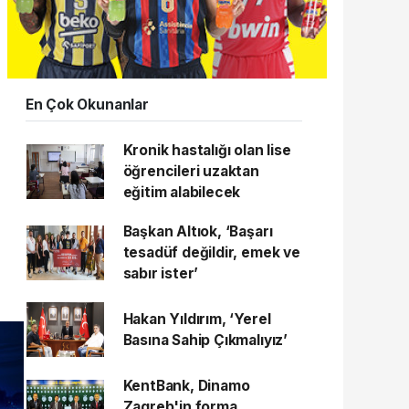
En Çok Okunanlar
Kronik hastalığı olan lise
öğrencileri uzaktan
eğitim alabilecek
Başkan Altıok, ‘Başarı
tesadüf değildir, emek ve
sabır ister’
Hakan Yıldırım, ‘Yerel
Basına Sahip Çıkmalıyız’
KentBank, Dinamo
Zagreb'in forma