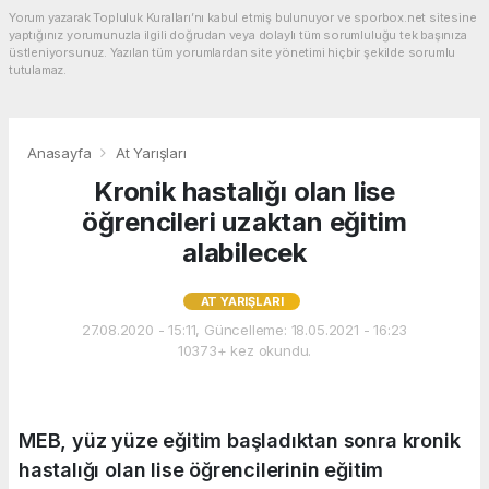
Yorum yazarak Topluluk Kuralları’nı kabul etmiş bulunuyor ve sporbox.net sitesine
yaptığınız yorumunuzla ilgili doğrudan veya dolaylı tüm sorumluluğu tek başınıza
üstleniyorsunuz. Yazılan tüm yorumlardan site yönetimi hiçbir şekilde sorumlu
tutulamaz.
Anasayfa
At Yarışları
Kronik hastalığı olan lise
öğrencileri uzaktan eğitim
alabilecek
AT YARIŞLARI
27.08.2020 - 15:11, Güncelleme: 18.05.2021 - 16:23
10373+ kez okundu.
MEB, yüz yüze eğitim başladıktan sonra kronik
hastalığı olan lise öğrencilerinin eğitim