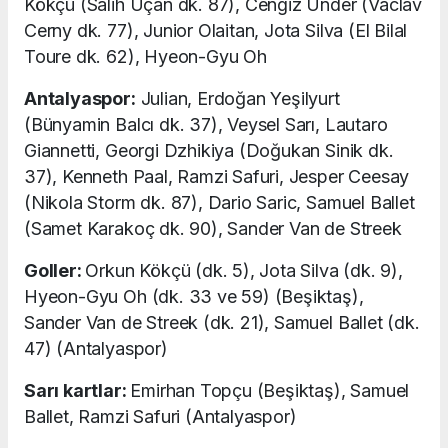
Kökçü (Salih Uçan dk. 87), Cengiz Ünder (Vaclav
Cerny dk. 77), Junior Olaitan, Jota Silva (El Bilal
Toure dk. 62), Hyeon-Gyu Oh
Antalyaspor:
Julian, Erdoğan Yeşilyurt
(Bünyamin Balcı dk. 37), Veysel Sarı, Lautaro
Giannetti, Georgi Dzhikiya (Doğukan Sinik dk.
37), Kenneth Paal, Ramzi Safuri, Jesper Ceesay
(Nikola Storm dk. 87), Dario Saric, Samuel Ballet
(Samet Karakoç dk. 90), Sander Van de Streek
Goller:
Orkun Kökçü (dk. 5), Jota Silva (dk. 9),
Hyeon-Gyu Oh (dk. 33 ve 59) (Beşiktaş),
Sander Van de Streek (dk. 21), Samuel Ballet (dk.
47) (Antalyaspor)
Sarı kartlar:
Emirhan Topçu (Beşiktaş), Samuel
Ballet, Ramzi Safuri (Antalyaspor)