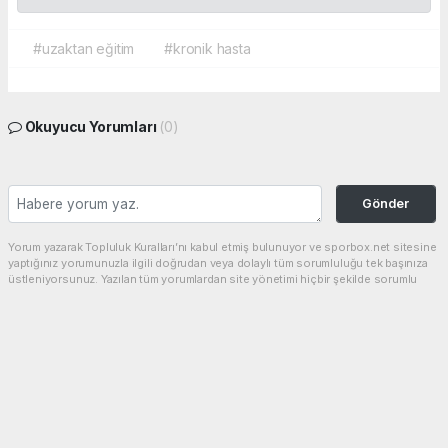
#uzaktan eğitim
#kronik hasta
Okuyucu Yorumları
(0)
Gönder
Yorum yazarak Topluluk Kuralları’nı kabul etmiş bulunuyor ve sporbox.net sitesine
yaptığınız yorumunuzla ilgili doğrudan veya dolaylı tüm sorumluluğu tek başınıza
üstleniyorsunuz. Yazılan tüm yorumlardan site yönetimi hiçbir şekilde sorumlu
tutulamaz.
haber paketi
haber scripti
haber yazılımı
Tüm hakları saklı tutulmaktadır.Copyright 2026©