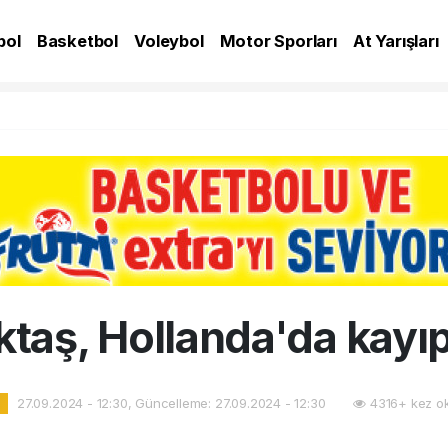
bol
Basketbol
Voleybol
Motor Sporları
At Yarışları
A
ktaş, Hollanda'da kayı
27.09.2024 - 12:30, Güncelleme: 27.09.2024 - 12:30
4316+ kez o