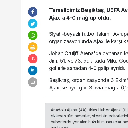
Temsilcimiz Beşiktaş, UEFA Avr
Ajax'a 4-0 mağlup oldu.
Siyah-beyazlı futbol takımı, Avrup
organizasyonunda Ajax ile karşı ka
Johan Cruijff Arena'da oynanan ka
Jim, 51. ve 73. dakikada Mika God
gollerle sahadan 4-0 galip ayrıldı.
Beşiktaş, organizasyonda 3 Ekim'
Ajax ise aynı gün Slavia Prag'a (
Anadolu Ajansı (AA), İhlas Haber Ajansı (İ
eklenen tüm haberler, sitemizin editörleri
haberlerde yer alan hukuki muhataplar habe
tutulamaz...