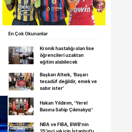
En Çok Okunanlar
Kronik hastalığı olan lise
öğrencileri uzaktan
eğitim alabilecek
Başkan Altıok, ‘Başarı
tesadüf değildir, emek ve
sabır ister’
Hakan Yıldırım, ‘Yerel
Basına Sahip Çıkmalıyız’
NBA ve FIBA, BWB’nin
25’inci yılı için İstanbul’u