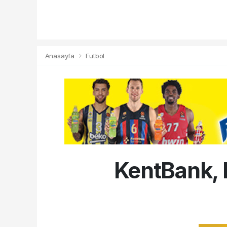
Anasayfa
Futbol
KentBank, 