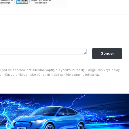
Gönder
nuyor ve sporbox.net sitesine yaptığınız yorumunuzla ilgili doğrudan veya dolaylı
an tüm yorumlardan site yönetimi hiçbir şekilde sorumlu tutulamaz.