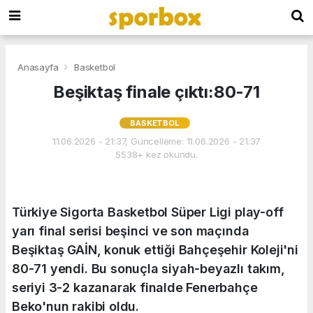
Anasayfa
Basketbol
Beşiktaş finale çıktı:80-71
BASKETBOL
11.06.2026 - 21:37, Güncelleme: 11.06.2026 - 21:37
5538+ kez okundu.
Türkiye Sigorta Basketbol Süper Ligi play-off
yarı final serisi beşinci ve son maçında
Beşiktaş GAİN, konuk ettiği Bahçeşehir Koleji'ni
80-71 yendi. Bu sonuçla siyah-beyazlı takım,
seriyi 3-2 kazanarak finalde Fenerbahçe
Beko'nun rakibi oldu.