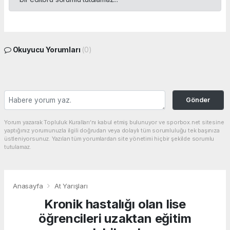
Okuyucu Yorumları
(0)
Gönder
Yorum yazarak Topluluk Kuralları’nı kabul etmiş bulunuyor ve sporbox.net sitesine
yaptığınız yorumunuzla ilgili doğrudan veya dolaylı tüm sorumluluğu tek başınıza
üstleniyorsunuz. Yazılan tüm yorumlardan site yönetimi hiçbir şekilde sorumlu
tutulamaz.
Anasayfa
At Yarışları
Kronik hastalığı olan lise
öğrencileri uzaktan eğitim