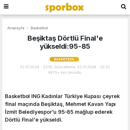
Anasayfa
Basketbol
Beşiktaş Dörtlü Final'e
yükseldi:95-85
BASKETBOL
02.01.2024 - 22:19, Güncelleme: 02.01.2024 - 22:22
4970+ kez okundu.
Basketbol ING Kadınlar Türkiye Kupası çeyrek
final maçında Beşiktaş, Mehmet Kavan Yapı
İzmit Belediyespor'u 95-85 mağlup ederek
Dörtlü Final'e yükseldi.