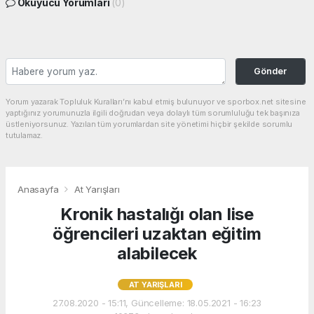
Okuyucu Yorumları
(0)
Gönder
Yorum yazarak Topluluk Kuralları’nı kabul etmiş bulunuyor ve sporbox.net sitesine
yaptığınız yorumunuzla ilgili doğrudan veya dolaylı tüm sorumluluğu tek başınıza
üstleniyorsunuz. Yazılan tüm yorumlardan site yönetimi hiçbir şekilde sorumlu
tutulamaz.
Anasayfa
At Yarışları
Kronik hastalığı olan lise
öğrencileri uzaktan eğitim
alabilecek
AT YARIŞLARI
27.08.2020 - 15:11, Güncelleme: 18.05.2021 - 16:23