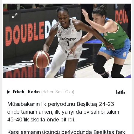
Erkek
|
Kadın
(Haberi Sesli Oku)
Müsabakanın ilk periyodunu Beşiktaş 24-23
önde tamamlarken, ilk yarıyı da ev sahibi takım
45-40’lık skorla önde bitirdi.
Karşılaşmanın üçüncü periyodunda Beşiktaş farkı