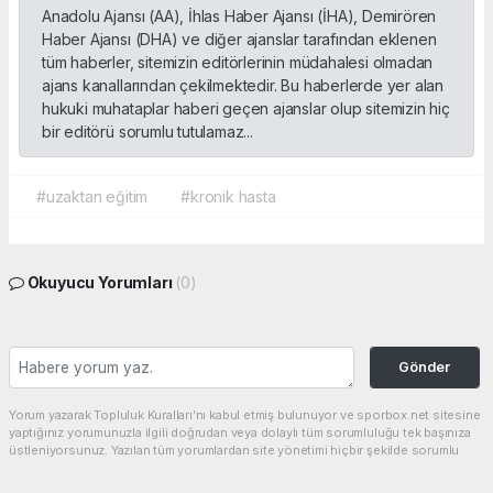
Anadolu Ajansı (AA), İhlas Haber Ajansı (İHA), Demirören
Haber Ajansı (DHA) ve diğer ajanslar tarafından eklenen
tüm haberler, sitemizin editörlerinin müdahalesi olmadan
ajans kanallarından çekilmektedir. Bu haberlerde yer alan
hukuki muhataplar haberi geçen ajanslar olup sitemizin hiç
bir editörü sorumlu tutulamaz...
#uzaktan eğitim
#kronik hasta
Okuyucu Yorumları
(0)
Gönder
Yorum yazarak Topluluk Kuralları’nı kabul etmiş bulunuyor ve sporbox.net sitesine
yaptığınız yorumunuzla ilgili doğrudan veya dolaylı tüm sorumluluğu tek başınıza
üstleniyorsunuz. Yazılan tüm yorumlardan site yönetimi hiçbir şekilde sorumlu
tutulamaz.