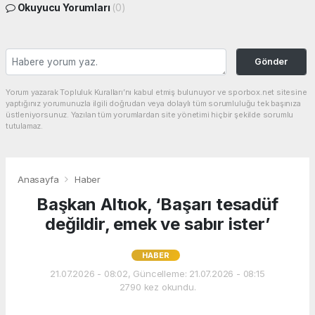
Okuyucu Yorumları
(0)
Gönder
Yorum yazarak Topluluk Kuralları’nı kabul etmiş bulunuyor ve sporbox.net sitesine
yaptığınız yorumunuzla ilgili doğrudan veya dolaylı tüm sorumluluğu tek başınıza
üstleniyorsunuz. Yazılan tüm yorumlardan site yönetimi hiçbir şekilde sorumlu
tutulamaz.
Anasayfa
Haber
Başkan Altıok, ‘Başarı tesadüf
değildir, emek ve sabır ister’
HABER
21.07.2026 - 08:02, Güncelleme: 21.07.2026 - 08:15
2790 kez okundu.