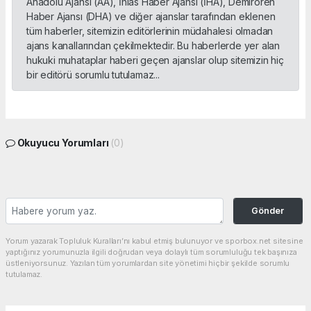
Anadolu Ajansı (AA), İhlas Haber Ajansı (İHA), Demirören
Haber Ajansı (DHA) ve diğer ajanslar tarafından eklenen
tüm haberler, sitemizin editörlerinin müdahalesi olmadan
ajans kanallarından çekilmektedir. Bu haberlerde yer alan
hukuki muhataplar haberi geçen ajanslar olup sitemizin hiç
bir editörü sorumlu tutulamaz...
Okuyucu Yorumları
(0)
Gönder
Yorum yazarak Topluluk Kuralları’nı kabul etmiş bulunuyor ve sporbox.net sitesine
yaptığınız yorumunuzla ilgili doğrudan veya dolaylı tüm sorumluluğu tek başınıza
üstleniyorsunuz. Yazılan tüm yorumlardan site yönetimi hiçbir şekilde sorumlu
tutulamaz.