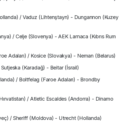
Hollanda) / Vaduz (Lihtenştayn) - Dungannon (Kuzey
nya) / Celje (Slovenya) - AEK Larnaca (Kıbrıs Rum
aroe Adaları) / Kosice (Slovakya) - Neman (Belarus)
 Sutjeska (Karadağ) - Beitar (İsrail)
zlanda) / Boltfelag (Faroe Adaları) - Brondby
Hırvatistan) / Atletic Escaldes (Andorra) - Dinamo
veç) / Sheriff (Moldova) - Utrecht (Hollanda)