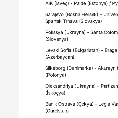
AIK (İsveç) - Paide (Estonya) / Py
Sarajevo (Bosna Hersek) - Univers
Spartak Trnava (Slovakya)
Polissya (Ukrayna) - Santa Coloma
(Slovenya)
Levski Sofia (Bulgaristan) - Brag
(Azerbaycan)
Silkeborg (Danimarka) - Akureyri (
(Polonya)
Oleksandriya (Ukrayna) - Partizan 
(İskoçya)
Banik Ostrava (Çekya) - Legia Var
(Gürcistan)