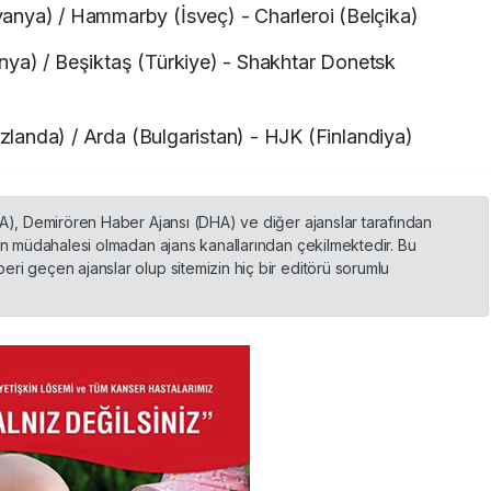
anya) / Hammarby (İsveç) - Charleroi (Belçika)
tonya) / Beşiktaş (Türkiye) - Shakhtar Donetsk
İzlanda) / Arda (Bulgaristan) - HJK (Finlandiya)
HA), Demirören Haber Ajansı (DHA) ve diğer ajanslar tarafından
nin müdahalesi olmadan ajans kanallarından çekilmektedir. Bu
ri geçen ajanslar olup sitemizin hiç bir editörü sorumlu