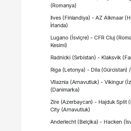
(Romanya)
Ilves (Finlandiya) - AZ Alkmaar (
İrlanda)
Lugano (İsviçre) - CFR Cluj (Roma
Kesimi)
Radnicki (Sırbistan) - Klaksvik (F
Riga (Letonya) - Dila (Gürcistan) /
Vllaznia (Arnavutluk) - Vikingur (İ
(Danimarka)
Zire (Azerbaycan) - Hajduk Split (
City (Arnavutluk)
Anderlecht (Belçika) - Hacken (İs