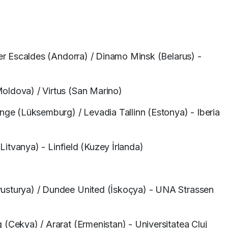
ter Escaldes (Andorra) / Dinamo Minsk (Belarus) -
oldova) / Virtus (San Marino)
ange (Lüksemburg) / Levadia Tallinn (Estonya) - Iberia
(Litvanya) - Linfield (Kuzey İrlanda)
usturya) / Dundee United (İskoçya) - UNA Strassen
(Çekya) / Ararat (Ermenistan) - Universitatea Cluj