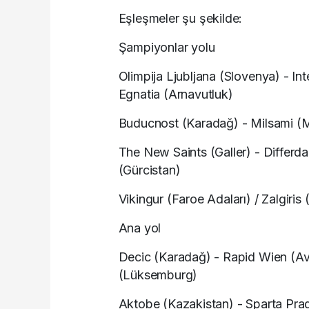
Eşleşmeler şu şekilde:
Şampiyonlar yolu
Olimpija Ljubljana (Slovenya) - In
Egnatia (Arnavutluk)
Buducnost (Karadağ) - Milsami (M
The New Saints (Galler) - Differd
(Gürcistan)
Vikingur (Faroe Adaları) / Zalgiris 
Ana yol
Decic (Karadağ) - Rapid Wien (Av
(Lüksemburg)
Aktobe (Kazakistan) - Sparta Prag 