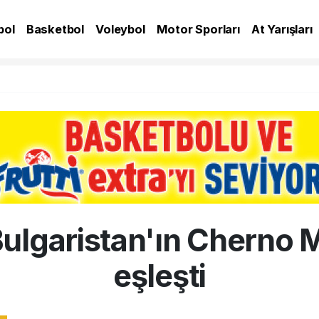
bol
Basketbol
Voleybol
Motor Sporları
At Yarışları
A
ulgaristan'ın Cherno M
eşleşti