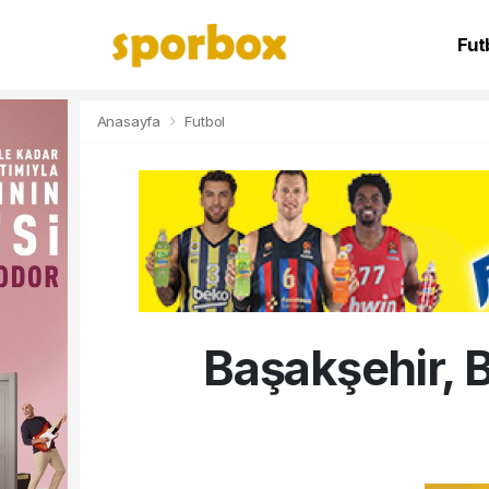
Fut
NB
Anasayfa
Futbol
Başakşehir, B