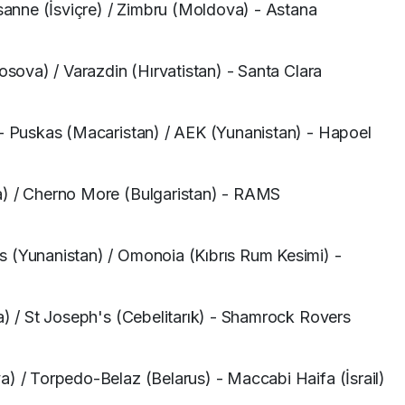
nne (İsviçre) / Zimbru (Moldova) - Astana
Kosova) / Varazdin (Hırvatistan) - Santa Clara
 - Puskas (Macaristan) / AEK (Yunanistan) - Hapoel
a) / Cherno More (Bulgaristan) - RAMS
s (Yunanistan) / Omonoia (Kıbrıs Rum Kesimi) -
a) / St Joseph's (Cebelitarık) - Shamrock Rovers
a) / Torpedo-Belaz (Belarus) - Maccabi Haifa (İsrail)