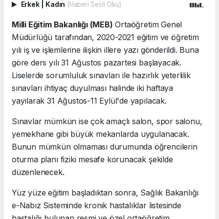
Erkek
|
Kadın
(Haberi Sesli Oku)
Milli Eğitim Bakanlığı (MEB)
Ortaöğretim Genel
Müdürlüğü tarafından, 2020-2021 eğitim ve öğretim
yılı iş ve işlemlerine ilişkin illere yazı gönderildi. Buna
göre ders yılı 31 Ağustos pazartesi başlayacak.
Liselerde sorumluluk sınavları ile hazırlık yeterlilik
sınavları ihtiyaç duyulması halinde iki haftaya
yayılarak 31 Ağustos-11 Eylül'de yapılacak.
Sınavlar mümkün ise çok amaçlı salon, spor salonu,
yemekhane gibi büyük mekanlarda uygulanacak.
Bunun mümkün olmaması durumunda öğrencilerin
oturma planı fiziki mesafe korunacak şekilde
düzenlenecek.
Yüz yüze eğitim başladıktan sonra, Sağlık Bakanlığı
e-Nabız Sisteminde kronik hastalıklar listesinde
hastalığı bulunan resmi ve özel ortaöğretim