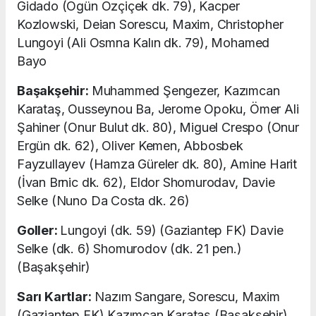
Gidado (Ogün Özçiçek dk. 79), Kacper
Kozlowski, Deian Sorescu, Maxim, Christopher
Lungoyi (Ali Osmna Kalın dk. 79), Mohamed
Bayo
Başakşehir:
Muhammed Şengezer, Kazımcan
Karataş, Ousseynou Ba, Jerome Opoku, Ömer Ali
Şahiner (Onur Bulut dk. 80), Miguel Crespo (Onur
Ergün dk. 62), Oliver Kemen, Abbosbek
Fayzullayev (Hamza Güreler dk. 80), Amine Harit
(İvan Brnic dk. 62), Eldor Shomurodav, Davie
Selke (Nuno Da Costa dk. 26)
Goller:
Lungoyi (dk. 59) (Gaziantep FK) Davie
Selke (dk. 6) Shomurodov (dk. 21 pen.)
(Başakşehir)
Sarı Kartlar:
Nazım Sangare, Sorescu, Maxim
(Gaziantep FK) Kazımcan Karataş (Başakşehir)