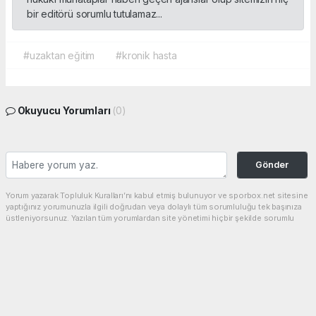
bir editörü sorumlu tutulamaz...
#uzaktan eğitim
#kronik hasta
Okuyucu Yorumları
(0)
Gönder
Yorum yazarak Topluluk Kuralları’nı kabul etmiş bulunuyor ve sporbox.net sitesine
yaptığınız yorumunuzla ilgili doğrudan veya dolaylı tüm sorumluluğu tek başınıza
üstleniyorsunuz. Yazılan tüm yorumlardan site yönetimi hiçbir şekilde sorumlu
tutulamaz.
haber paketi
haber scripti
haber yazılımı