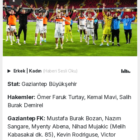
Erkek
|
Kadın
(Haberi Sesli Oku)
Stat:
Gaziantep Büyükşehir
Hakemler:
Ömer Faruk Turtay, Kemal Mavi, Salih
Burak Demirel
Gaziantep FK:
Mustafa Burak Bozan, Nazım
Sangare, Myenty Abena, Nihad Mujakic (Melih
Kabasakal dk. 85), Kevin Rodriguse, Victor