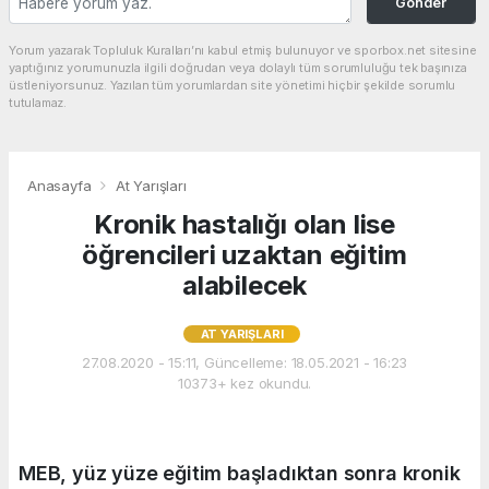
Gönder
Yorum yazarak Topluluk Kuralları’nı kabul etmiş bulunuyor ve sporbox.net sitesine
yaptığınız yorumunuzla ilgili doğrudan veya dolaylı tüm sorumluluğu tek başınıza
üstleniyorsunuz. Yazılan tüm yorumlardan site yönetimi hiçbir şekilde sorumlu
tutulamaz.
Anasayfa
At Yarışları
Kronik hastalığı olan lise
öğrencileri uzaktan eğitim
alabilecek
AT YARIŞLARI
27.08.2020 - 15:11, Güncelleme: 18.05.2021 - 16:23
10373+ kez okundu.
MEB, yüz yüze eğitim başladıktan sonra kronik