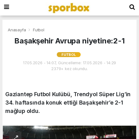
Anasayfa
Futbol
Başakşehir Avrupa niyetine:2-1
FUTBOL
17.05.2026 - 14:07, Güncelleme: 17.05.2026 - 14:29
2379+ kez okundu.
Gaziantep Futbol Kulübü, Trendyol Süper Lig’in
34. haftasında konuk ettiği Başakşehir’e 2-1
mağlup oldu.